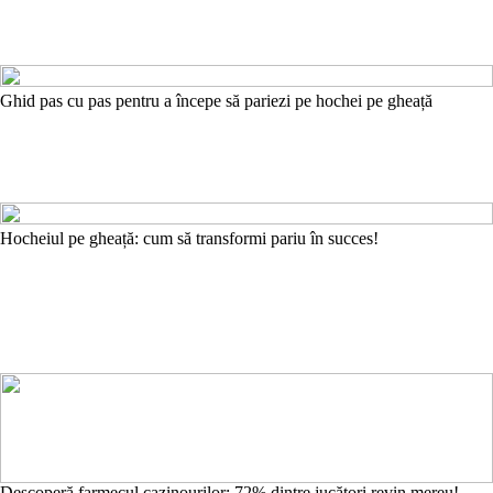
Ghid pas cu pas pentru a începe să pariezi pe hochei pe gheață
Hocheiul pe gheață: cum să transformi pariu în succes!
Descoperă farmecul cazinourilor: 72% dintre jucători revin mereu!