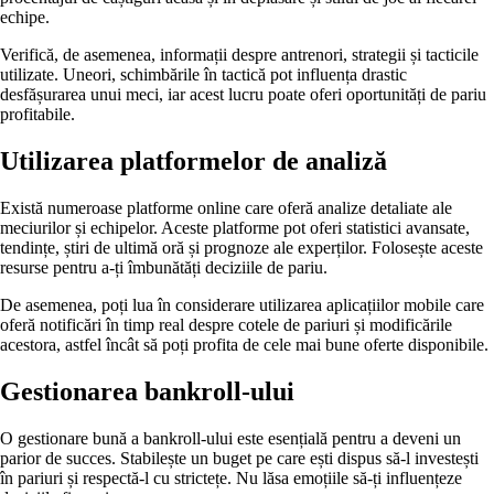
echipe.
Verifică, de asemenea, informații despre antrenori, strategii și tacticile
utilizate. Uneori, schimbările în tactică pot influența drastic
desfășurarea unui meci, iar acest lucru poate oferi oportunități de pariu
profitabile.
Utilizarea platformelor de analiză
Există numeroase platforme online care oferă analize detaliate ale
meciurilor și echipelor. Aceste platforme pot oferi statistici avansate,
tendințe, știri de ultimă oră și prognoze ale experților. Folosește aceste
resurse pentru a-ți îmbunătăți deciziile de pariu.
De asemenea, poți lua în considerare utilizarea aplicațiilor mobile care
oferă notificări în timp real despre cotele de pariuri și modificările
acestora, astfel încât să poți profita de cele mai bune oferte disponibile.
Gestionarea bankroll-ului
O gestionare bună a bankroll-ului este esențială pentru a deveni un
parior de succes. Stabilește un buget pe care ești dispus să-l investești
în pariuri și respectă-l cu strictețe. Nu lăsa emoțiile să-ți influențeze