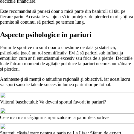
deciziile financiare.
Este recomandat să pariezi doar o mică parte din bankroll-ul tău pe
fiecare pariu. Aceasta te va ajuta să te protejezi de pierderi mari și îți va
permite să continui să pariezi pe termen lung.
Aspecte psihologice în pariuri
Pariurile sportive nu sunt doar o chestiune de dată și statistică;
psihologia joacă un rol semnificativ. Evită să pariezi sub influența
emoțiilor, cum ar fi entuziasmul excesiv sau frica de a pierde. Deciziile
luate într-un moment de agitație pot duce la pariuri necorespunzătoare
și pierderi.
Amintește-ți să menții o atitudine rațională și obiectivă, iar acest lucru
va spori șansele tale de succes în lumea pariurilor pe fotbal.
Viitorul baschetului: Va deveni sportul favorit în pariuri?
Cele mai mari câștiguri surprinzătoare la pariurile sportive
Strategii câștigătoare pentru a paria pe La Liga: Sfaturi de expert