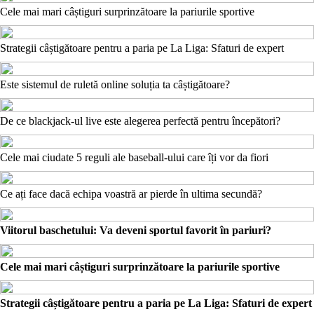
Cele mai mari câștiguri surprinzătoare la pariurile sportive
Strategii câștigătoare pentru a paria pe La Liga: Sfaturi de expert
Este sistemul de ruletă online soluția ta câștigătoare?
De ce blackjack-ul live este alegerea perfectă pentru începători?
Cele mai ciudate 5 reguli ale baseball-ului care îți vor da fiori
Ce ați face dacă echipa voastră ar pierde în ultima secundă?
Viitorul baschetului: Va deveni sportul favorit în pariuri?
Cele mai mari câștiguri surprinzătoare la pariurile sportive
Strategii câștigătoare pentru a paria pe La Liga: Sfaturi de expert