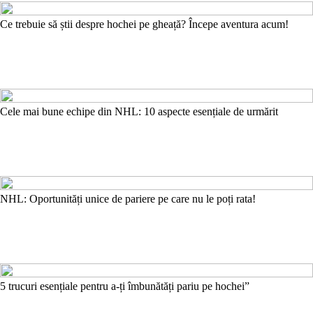
Ce trebuie să știi despre hochei pe gheață? Începe aventura acum!
Cele mai bune echipe din NHL: 10 aspecte esențiale de urmărit
NHL: Oportunități unice de pariere pe care nu le poți rata!
5 trucuri esențiale pentru a-ți îmbunătăți pariu pe hochei”