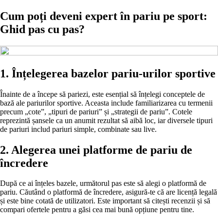
Cum poți deveni expert în pariu pe sport:
Ghid pas cu pas?
1. Înțelegerea bazelor pariu-urilor sportive
Înainte de a începe să pariezi, este esențial să înțelegi conceptele de
bază ale pariurilor sportive. Aceasta include familiarizarea cu termenii
precum „cote”, „tipuri de pariuri” și „strategii de pariu”. Cotele
reprezintă șansele ca un anumit rezultat să aibă loc, iar diversele tipuri
de pariuri includ pariuri simple, combinate sau live.
2. Alegerea unei platforme de pariu de
încredere
După ce ai înțeles bazele, următorul pas este să alegi o platformă de
pariu. Căutând o platformă de încredere, asigură-te că are licență legală
și este bine cotată de utilizatori. Este important să citești recenzii și să
compari ofertele pentru a găsi cea mai bună opțiune pentru tine.