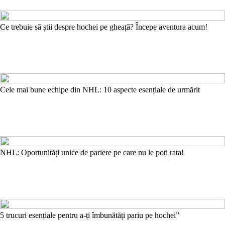
Ce trebuie să știi despre hochei pe gheață? Începe aventura acum!
Cele mai bune echipe din NHL: 10 aspecte esențiale de urmărit
NHL: Oportunități unice de pariere pe care nu le poți rata!
5 trucuri esențiale pentru a-ți îmbunătăți pariu pe hochei”