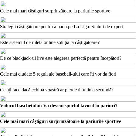
Cele mai mari câștiguri surprinzătoare la pariurile sportive
Strategii câștigătoare pentru a paria pe La Liga: Sfaturi de expert
Este sistemul de ruletă online soluția ta câștigătoare?
De ce blackjack-ul live este alegerea perfectă pentru începători?
Cele mai ciudate 5 reguli ale baseball-ului care îți vor da fiori
Ce ați face dacă echipa voastră ar pierde în ultima secundă?
Viitorul baschetului: Va deveni sportul favorit în pariuri?
Cele mai mari câștiguri surprinzătoare la pariurile sportive