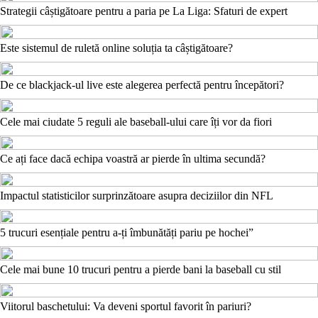
Strategii câștigătoare pentru a paria pe La Liga: Sfaturi de expert
Este sistemul de ruletă online soluția ta câștigătoare?
De ce blackjack-ul live este alegerea perfectă pentru începători?
Cele mai ciudate 5 reguli ale baseball-ului care îți vor da fiori
Ce ați face dacă echipa voastră ar pierde în ultima secundă?
Impactul statisticilor surprinzătoare asupra deciziilor din NFL
5 trucuri esențiale pentru a-ți îmbunătăți pariu pe hochei”
Cele mai bune 10 trucuri pentru a pierde bani la baseball cu stil
Viitorul baschetului: Va deveni sportul favorit în pariuri?