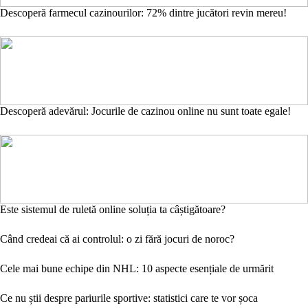
Descoperă farmecul cazinourilor: 72% dintre jucători revin mereu!
Descoperă adevărul: Jocurile de cazinou online nu sunt toate egale!
Este sistemul de ruletă online soluția ta câștigătoare?
Când credeai că ai controlul: o zi fără jocuri de noroc?
Cele mai bune echipe din NHL: 10 aspecte esențiale de urmărit
Ce nu știi despre pariurile sportive: statistici care te vor șoca