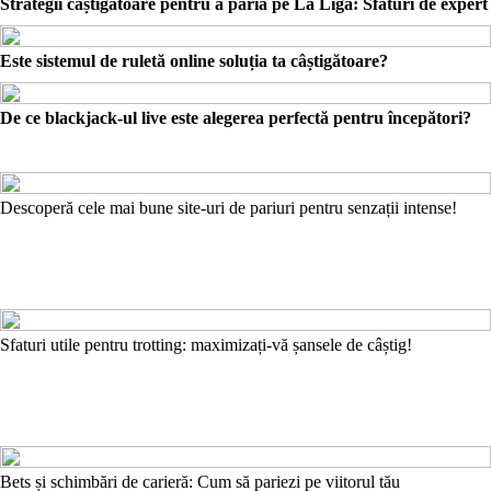
Strategii câștigătoare pentru a paria pe La Liga: Sfaturi de expert
Este sistemul de ruletă online soluția ta câștigătoare?
De ce blackjack-ul live este alegerea perfectă pentru începători?
Descoperă cele mai bune site-uri de pariuri pentru senzații intense!
Sfaturi utile pentru trotting: maximizați-vă șansele de câștig!
Bets și schimbări de carieră: Cum să pariezi pe viitorul tău