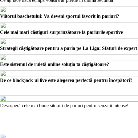
Ce ați face dacă echipa voastră ar pierde în ultima secundă?
Viitorul baschetului: Va deveni sportul favorit în pariuri?
Cele mai mari câștiguri surprinzătoare la pariurile sportive
Strategii câștigătoare pentru a paria pe La Liga: Sfaturi de expert
Este sistemul de ruletă online soluția ta câștigătoare?
De ce blackjack-ul live este alegerea perfectă pentru începători?
Descoperă cele mai bune site-uri de pariuri pentru senzații intense!