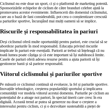
Ciclismul nu este doar un sport, ci și o platformă de marketing potentă.
Sponsorizările echipelor de ciclism de către branduri celebre ajută la
promovarea acestor evenimente. Influencerii din domeniul ciclismului,
care au o bază de fani considerabilă, pot crea o conștientizare crescută
a pariurilor sportive, încurajând mai mulți oameni să se implice.
Riscurile și responsabilitatea în pariuri
Deși ciclismul oferă multe oportunități pentru pariori, este crucial să se
abordeze pariurile în mod responsabil. Educația privind riscurile
implicate în pariuri este esențială. Pariorii ar trebui să înțeleagă că nu
toată lumea poate câștiga și că este important să își stabilească limite.
Casele de pariuri oferă adesea resurse pentru a ajuta pariorii să își
gestioneze banii și să parieze responsabil.
Viitorul ciclismului și pariurilor sportive
Pe măsură ce ciclismul continuă să evolueze, la fel și pariurile sportive.
Inovațiile tehnologice, creșterea popularității sportului și implicarea
comunității vor modela viitorul acestui domeniu. Pariurile pe ciclism au
potențialul de a atrage noi pariori, în special tinerii care cresc în era
digitală. Această trend ar putea să genereze nu doar o creștere a
interesului pentru ciclism, ci și o dezvoltare sustenabilă a pieței de