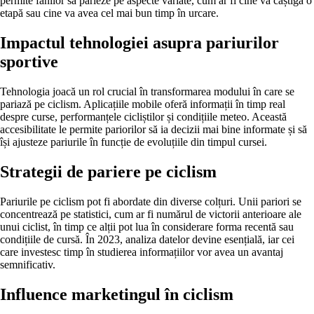
permite fanilor să parieze pe aspecte variate, cum ar fi cine va câștiga o
etapă sau cine va avea cel mai bun timp în urcare.
Impactul tehnologiei asupra pariurilor
sportive
Tehnologia joacă un rol crucial în transformarea modului în care se
pariază pe ciclism. Aplicațiile mobile oferă informații în timp real
despre curse, performanțele cicliștilor și condițiile meteo. Această
accesibilitate le permite pariorilor să ia decizii mai bine informate și să
își ajusteze pariurile în funcție de evoluțiile din timpul cursei.
Strategii de pariere pe ciclism
Pariurile pe ciclism pot fi abordate din diverse colțuri. Unii pariori se
concentrează pe statistici, cum ar fi numărul de victorii anterioare ale
unui ciclist, în timp ce alții pot lua în considerare forma recentă sau
condițiile de cursă. În 2023, analiza datelor devine esențială, iar cei
care investesc timp în studierea informațiilor vor avea un avantaj
semnificativ.
Influence marketingul în ciclism