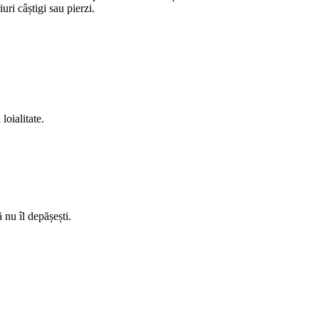
ri câștigi sau pierzi.
loialitate.
 nu îl depășești.