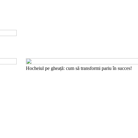
Hocheiul pe gheață: cum să transformi pariu în succes!