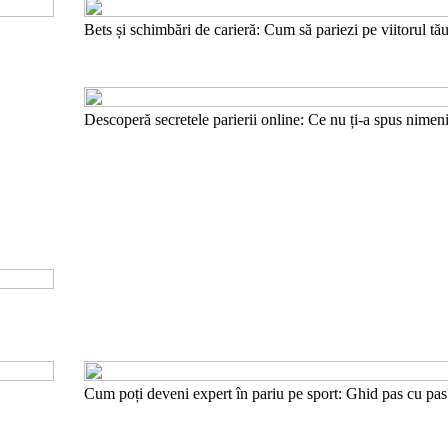
Bets și schimbări de carieră: Cum să pariezi pe viitorul tă
Descoperă secretele parierii online: Ce nu ți-a spus nimen
Cum poți deveni expert în pariu pe sport: Ghid pas cu pa