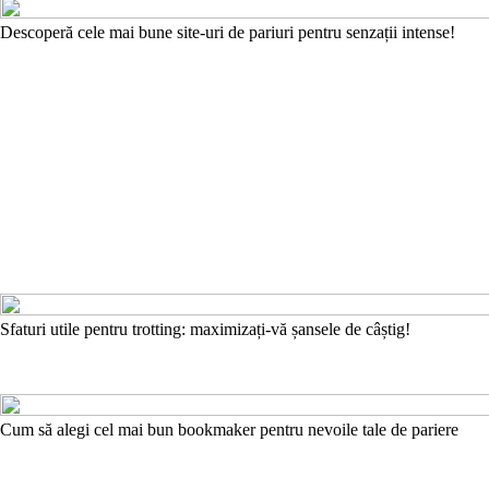
Descoperă cele mai bune site-uri de pariuri pentru senzații intense!
Sfaturi utile pentru trotting: maximizați-vă șansele de câștig!
Cum să alegi cel mai bun bookmaker pentru nevoile tale de pariere