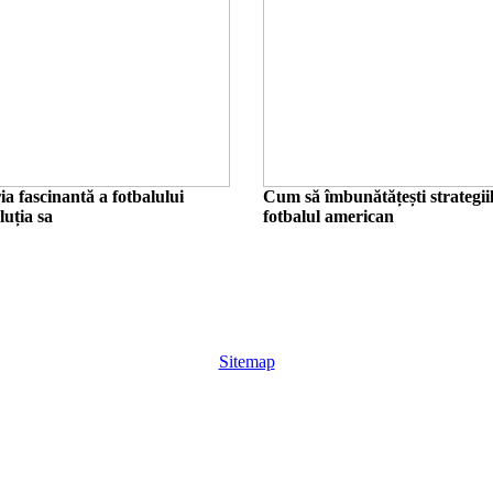
ia fascinantă a fotbalului
Cum să îmbunătățești strategiil
luția sa
fotbalul american
Sitemap