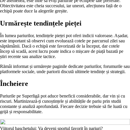
De asemenea, este bine să eviți pariurile pe echipele tale preferate.
Obiectivitatea este cheia succesului, iar uneori, afecțiunea față de o
echipă poate duce la alegerile greșite.
Urmărește tendințele pieței
În lumea pariurilor, tendințele pieței pot oferi indicii valoroase. Așadar,
este important să observi cum evoluează cotele pe parcursul zilei sau
săptămânii. Dacă o echipă este favorizată de la început, dar cotele
încep să scadă, acest lucru poate indica o mișcare de piață bazată pe
știri recente sau analize tactice.
Rămâi informat și urmărește paginile dedicate pariurilor, forumurile sau
platformele sociale, unde pariorii discută ultimele tendințe și strategii.
Încheiere
Pariurile pe Superligă pot aduce beneficii considerabile, dar vin și cu
riscuri. Martinizează-ți cunoștințele și abilitățile de pariu prin studii
constante și analiză aprofundată. Fiecare decizie trebuie să fie luată cu
grijă și responsabilitate.
Viitorul baschetului: Va deveni sportul favorit în pariuri?