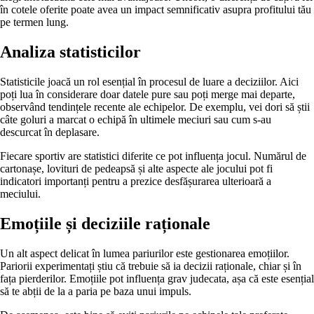
în cotele oferite poate avea un impact semnificativ asupra profitului tău
pe termen lung.
Analiza statisticilor
Statisticile joacă un rol esențial în procesul de luare a deciziilor. Aici
poți lua în considerare doar datele pure sau poți merge mai departe,
observând tendințele recente ale echipelor. De exemplu, vei dori să știi
câte goluri a marcat o echipă în ultimele meciuri sau cum s-au
descurcat în deplasare.
Fiecare sportiv are statistici diferite ce pot influența jocul. Numărul de
cartonașe, lovituri de pedeapsă și alte aspecte ale jocului pot fi
indicatori importanți pentru a prezice desfășurarea ulterioară a
meciului.
Emoțiile și deciziile raționale
Un alt aspect delicat în lumea pariurilor este gestionarea emoțiilor.
Pariorii experimentați știu că trebuie să ia decizii raționale, chiar și în
fața pierderilor. Emoțiile pot influența grav judecata, așa că este esențial
să te abții de la a paria pe baza unui impuls.