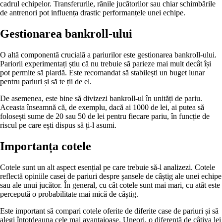
cadrul echipelor. Transferurile, rănile jucătorilor sau chiar schimbările
de antrenori pot influența drastic performanțele unei echipe.
Gestionarea bankroll-ului
O altă componentă crucială a pariurilor este gestionarea bankroll-ului.
Pariorii experimentați știu că nu trebuie să parieze mai mult decât își
pot permite să piardă. Este recomandat să stabilești un buget lunar
pentru pariuri și să te ții de el.
De asemenea, este bine să divizezi bankroll-ul în unități de pariu.
Aceasta înseamnă că, de exemplu, dacă ai 1000 de lei, ai putea să
folosești sume de 20 sau 50 de lei pentru fiecare pariu, în funcție de
riscul pe care ești dispus să ți-l asumi.
Importanța cotele
Cotele sunt un alt aspect esențial pe care trebuie să-l analizezi. Cotele
reflectă opiniile casei de pariuri despre șansele de câștig ale unei echipe
sau ale unui jucător. În general, cu cât cotele sunt mai mari, cu atât este
percepută o probabilitate mai mică de câștig.
Este important să compari cotele oferite de diferite case de pariuri și să
alegi întotdeauna cele mai avantajoase. Uneori, o diferență de câțiva lei