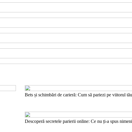
Bets și schimbări de carieră: Cum să pariezi pe viitorul tă
Descoperă secretele parierii online: Ce nu ți-a spus nimen