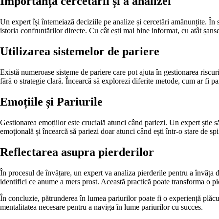
Importanța cercetării și a analizei
Un expert își întemeiază deciziile pe analize și cercetări amănunțite. În 
istoria confruntărilor directe. Cu cât ești mai bine informat, cu atât șans
Utilizarea sistemelor de pariere
Există numeroase sisteme de pariere care pot ajuta în gestionarea riscuri
fără o strategie clară. Încearcă să explorezi diferite metode, cum ar fi pa
Emoțiile și Pariurile
Gestionarea emoțiilor este crucială atunci când pariezi. Un expert știe să 
emoțională și încearcă să pariezi doar atunci când ești într-o stare de spi
Reflectarea asupra pierderilor
În procesul de învățare, un expert va analiza pierderile pentru a învăța d
identifici ce anume a mers prost. Această practică poate transforma o pi
În concluzie, pătrunderea în lumea pariurilor poate fi o experiență plăcută
mentalitatea necesare pentru a naviga în lume pariurilor cu succes.