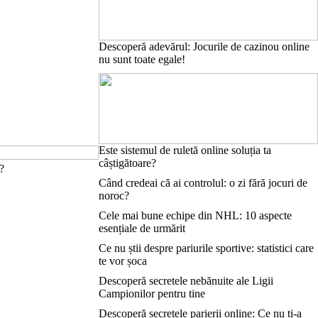
Descoperă adevărul: Jocurile de cazinou online
nu sunt toate egale!
Este sistemul de ruletă online soluția ta
câștigătoare?
s?
Când credeai că ai controlul: o zi fără jocuri de
noroc?
Cele mai bune echipe din NHL: 10 aspecte
esențiale de urmărit
Ce nu știi despre pariurile sportive: statistici care
te vor șoca
Descoperă secretele nebănuite ale Ligii
Campionilor pentru tine
Descoperă secretele parierii online: Ce nu ți-a