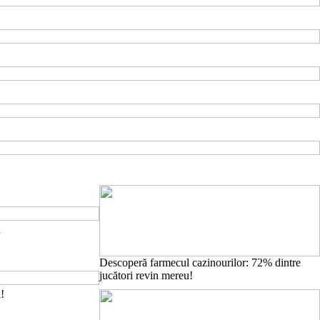
u
Descoperă farmecul cazinourilor: 72% dintre
jucători revin mereu!
i!