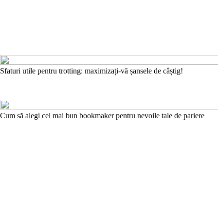
Sfaturi utile pentru trotting: maximizați-vă șansele de câștig!
Cum să alegi cel mai bun bookmaker pentru nevoile tale de pariere