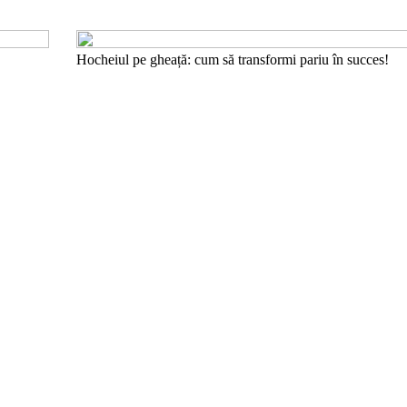
Hocheiul pe gheață: cum să transformi pariu în succes!