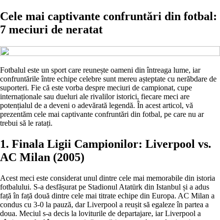
Cele mai captivante confruntări din fotbal:
7 meciuri de neratat
Fotbalul este un sport care reunește oameni din întreaga lume, iar
confruntările între echipe celebre sunt mereu așteptate cu nerăbdare de
suporteri. Fie că este vorba despre meciuri de campionat, cupe
internaționale sau dueluri ale rivalilor istorici, fiecare meci are
potențialul de a deveni o adevărată legendă. În acest articol, vă
prezentăm cele mai captivante confruntări din fotbal, pe care nu ar
trebui să le ratați.
1. Finala Ligii Campionilor: Liverpool vs.
AC Milan (2005)
Acest meci este considerat unul dintre cele mai memorabile din istoria
fotbalului. S-a desfășurat pe Stadionul Atatürk din Istanbul și a adus
față în față două dintre cele mai titrate echipe din Europa. AC Milan a
condus cu 3-0 la pauză, dar Liverpool a reușit să egaleze în partea a
doua. Meciul s-a decis la loviturile de departajare, iar Liverpool a