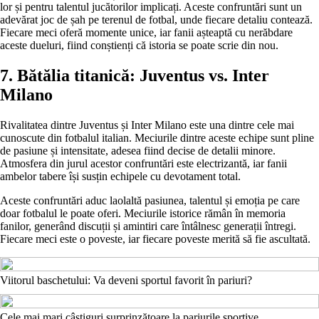
lor și pentru talentul jucătorilor implicați. Aceste confruntări sunt un
adevărat joc de șah pe terenul de fotbal, unde fiecare detaliu contează.
Fiecare meci oferă momente unice, iar fanii așteaptă cu nerăbdare
aceste dueluri, fiind conștienți că istoria se poate scrie din nou.
7. Bătălia titanică: Juventus vs. Inter
Milano
Rivalitatea dintre Juventus și Inter Milano este una dintre cele mai
cunoscute din fotbalul italian. Meciurile dintre aceste echipe sunt pline
de pasiune și intensitate, adesea fiind decise de detalii minore.
Atmosfera din jurul acestor confruntări este electrizantă, iar fanii
ambelor tabere își susțin echipele cu devotament total.
Aceste confruntări aduc laolaltă pasiunea, talentul și emoția pe care
doar fotbalul le poate oferi. Meciurile istorice rămân în memoria
fanilor, generând discuții și amintiri care întâlnesc generații întregi.
Fiecare meci este o poveste, iar fiecare poveste merită să fie ascultată.
Viitorul baschetului: Va deveni sportul favorit în pariuri?
Cele mai mari câștiguri surprinzătoare la pariurile sportive