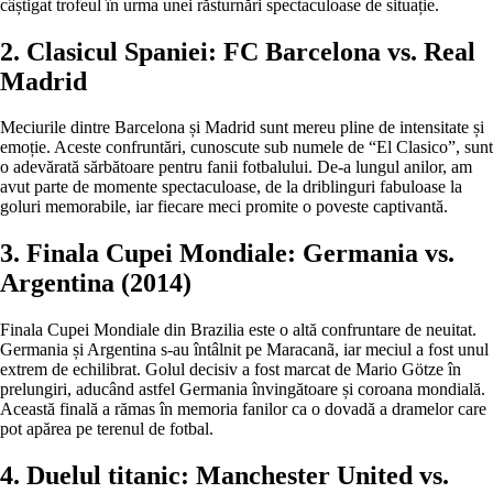
câștigat trofeul în urma unei răsturnări spectaculoase de situație.
2. Clasicul Spaniei: FC Barcelona vs. Real
Madrid
Meciurile dintre Barcelona și Madrid sunt mereu pline de intensitate și
emoție. Aceste confruntări, cunoscute sub numele de “El Clasico”, sunt
o adevărată sărbătoare pentru fanii fotbalului. De-a lungul anilor, am
avut parte de momente spectaculoase, de la driblinguri fabuloase la
goluri memorabile, iar fiecare meci promite o poveste captivantă.
3. Finala Cupei Mondiale: Germania vs.
Argentina (2014)
Finala Cupei Mondiale din Brazilia este o altă confruntare de neuitat.
Germania și Argentina s-au întâlnit pe Maracanã, iar meciul a fost unul
extrem de echilibrat. Golul decisiv a fost marcat de Mario Götze în
prelungiri, aducând astfel Germania învingătoare și coroana mondială.
Această finală a rămas în memoria fanilor ca o dovadă a dramelor care
pot apărea pe terenul de fotbal.
4. Duelul titanic: Manchester United vs.