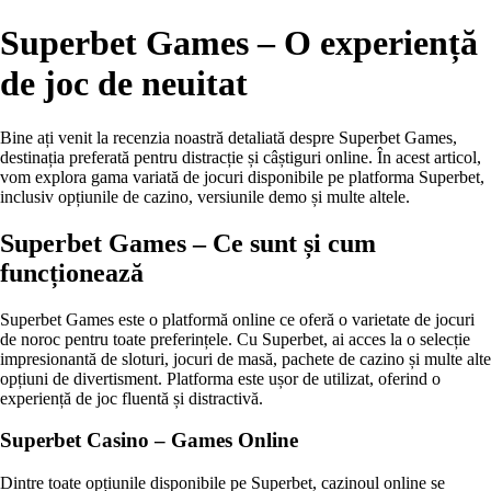
Superbet Games – O experiență
de joc de neuitat
Bine ați venit la recenzia noastră detaliată despre Superbet Games,
destinația preferată pentru distracție și câștiguri online. În acest articol,
vom explora gama variată de jocuri disponibile pe platforma Superbet,
inclusiv opțiunile de cazino, versiunile demo și multe altele.
Superbet Games – Ce sunt și cum
funcționează
Superbet Games este o platformă online ce oferă o varietate de jocuri
de noroc pentru toate preferințele. Cu Superbet, ai acces la o selecție
impresionantă de sloturi, jocuri de masă, pachete de cazino și multe alte
opțiuni de divertisment. Platforma este ușor de utilizat, oferind o
experiență de joc fluentă și distractivă.
Superbet Casino – Games Online
Dintre toate opțiunile disponibile pe Superbet, cazinoul online se