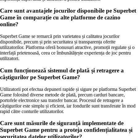
Care sunt avantajele jocurilor disponibile pe Superbet
Game în comparație cu alte platforme de cazino
online?
Superbet Game se remarcă prin varietatea și calitatea jocurilor
disponibile, precum și prin securitatea și transparența oferite
utilizatorilor. Platforma oferă bonusuri atractive, promoții regulate și o
interfață prietenoasă, ceea ce îmbunătățește experiența de joc pentru
utilizatori.
Cum funcționează sistemul de plată și retragere a
câștigurilor pe Superbet Game?
Utilizatorii pot efectua depuneri rapide și sigure pe platforma Superbet
Game folosind diverse metode de plată, precum carduri bancare,
portofele electronice sau transfer bancar. Procesul de retragere a
câștigurilor este simplu și eficient, iar fondurile sunt transferate în mod
rapid către conturile utilizatorilor.
Care sunt măsurile de siguranță implementate de
Superbet Game pentru a proteja confidențialitatea și
securitatea datelor utilizatorilor?