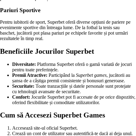
Pariuri Sportive
Pentru iubitorii de sport, Superbet oferă diverse opțiuni de pariere pe
evenimente sportive din întreaga lume. De la fotbal la tenis sau
baschet, jucătorii pot plasa pariuri pe echipele favorite și pot urmări
rezultatele în timp real.
Beneficiile Jocurilor Superbet
Diversitate:
Platforma Superbet oferă o gamă variată de jocuri
pentru toate preferințele.
Premii Atractive:
Participând la
Superbet games
, jucătorii au
șansa de a câștiga premii consistente și bonusuri generoase.
Securitate:
Toate tranzacțiile și datele personale sunt protejate
cu tehnologii avansate de securitate.
Confort:
Jocurile Superbet pot fi accesate de pe orice dispozitiv,
oferind flexibilitate și comoditate utilizatorilor.
Cum să Accesezi Superbet Games
Accesează site-ul oficial Superbet.
Crează un cont de utilizator sau autentifică-te dacă ai deja unul.