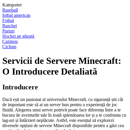
Kategorier
Baseball
fotbal american
Fotbal
Baschet
Pariuri
Hochei pe gheață
Cazinou
Ciclism
Servicii de Servere Minecraft:
O Introducere Detaliată
Introducere
Dacă ești un pasionat al universului Minecraft, cu siguranță știi cât
de important este să ai un server bun pentru o experiență de joc
fluidă. Alegerea unui server potrivit poate face diferența între a te
bucura de aventurile tale în toată splendoarea lor și a te confrunta cu
lag-uri și întârzieri neplăcute. Astfel, este esențial să explorezi
diversele opțiuni de servere Minecraft disponibile pentru a găsi cea