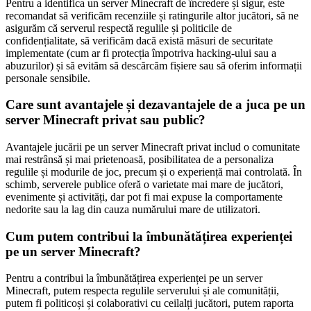
Pentru a identifica un server Minecraft de încredere și sigur, este
recomandat să verificăm recenziile și ratingurile altor jucători, să ne
asigurăm că serverul respectă regulile și politicile de
confidențialitate, să verificăm dacă există măsuri de securitate
implementate (cum ar fi protecția împotriva hacking-ului sau a
abuzurilor) și să evităm să descărcăm fișiere sau să oferim informații
personale sensibile.
Care sunt avantajele și dezavantajele de a juca pe un
server Minecraft privat sau public?
Avantajele jucării pe un server Minecraft privat includ o comunitate
mai restrânsă și mai prietenoasă, posibilitatea de a personaliza
regulile și modurile de joc, precum și o experiență mai controlată. În
schimb, serverele publice oferă o varietate mai mare de jucători,
evenimente și activități, dar pot fi mai expuse la comportamente
nedorite sau la lag din cauza numărului mare de utilizatori.
Cum putem contribui la îmbunătățirea experienței
pe un server Minecraft?
Pentru a contribui la îmbunătățirea experienței pe un server
Minecraft, putem respecta regulile serverului și ale comunității,
putem fi politicoși și colaborativi cu ceilalți jucători, putem raporta