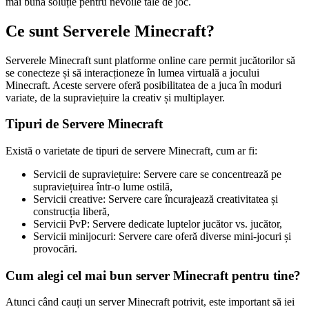
mai bună soluție pentru nevoile tale de joc.
Ce sunt Serverele Minecraft?
Serverele Minecraft sunt platforme online care permit jucătorilor să
se conecteze și să interacționeze în lumea virtuală a jocului
Minecraft. Aceste servere oferă posibilitatea de a juca în moduri
variate, de la supraviețuire la creativ și multiplayer.
Tipuri de Servere Minecraft
Există o varietate de tipuri de servere Minecraft, cum ar fi:
Servicii de supraviețuire: Servere care se concentrează pe
supraviețuirea într-o lume ostilă,
Servicii creative: Servere care încurajează creativitatea și
construcția liberă,
Servicii PvP: Servere dedicate luptelor jucător vs. jucător,
Servicii minijocuri: Servere care oferă diverse mini-jocuri și
provocări.
Cum alegi cel mai bun server Minecraft pentru tine?
Atunci când cauți un server Minecraft potrivit, este important să iei