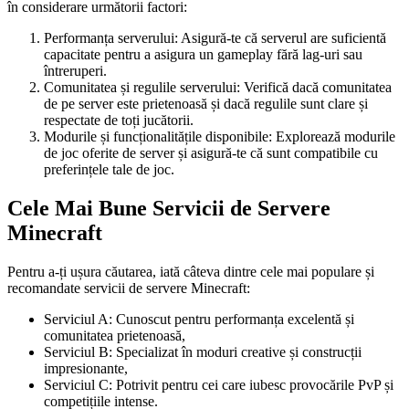
în considerare următorii factori:
Performanța serverului: Asigură-te că serverul are suficientă
capacitate pentru a asigura un gameplay fără lag-uri sau
întreruperi.
Comunitatea și regulile serverului: Verifică dacă comunitatea
de pe server este prietenoasă și dacă regulile sunt clare și
respectate de toți jucătorii.
Modurile și funcționalitățile disponibile: Explorează modurile
de joc oferite de server și asigură-te că sunt compatibile cu
preferințele tale de joc.
Cele Mai Bune Servicii de Servere
Minecraft
Pentru a-ți ușura căutarea, iată câteva dintre cele mai populare și
recomandate servicii de servere Minecraft:
Serviciul A: Cunoscut pentru performanța excelentă și
comunitatea prietenoasă,
Serviciul B: Specializat în moduri creative și construcții
impresionante,
Serviciul C: Potrivit pentru cei care iubesc provocările PvP și
competițiile intense.