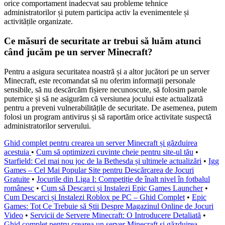
orice comportament inadecvat sau probleme tehnice
administratorilor și putem participa activ la evenimentele și
activitățile organizate.
Ce măsuri de securitate ar trebui să luăm atunci
când jucăm pe un server Minecraft?
Pentru a asigura securitatea noastră și a altor jucători pe un server
Minecraft, este recomandat să nu oferim informații personale
sensibile, să nu descărcăm fișiere necunoscute, să folosim parole
puternice și să ne asigurăm că versiunea jocului este actualizată
pentru a preveni vulnerabilitățile de securitate. De asemenea, putem
folosi un program antivirus și să raportăm orice activitate suspectă
administratorilor serverului.
Ghid complet pentru crearea un server Minecraft și găzduirea
acestuia
•
Cum să optimizezi cuvinte cheie pentru site-ul tău
•
Starfield: Cel mai nou joc de la Bethesda și ultimele actualizări
•
Igg
Games – Cel Mai Popular Site pentru Descărcarea de Jocuri
Gratuite
•
Jocurile din Liga I: Competiție de înalt nivel în fotbalul
românesc
•
Cum să Descarci și Instalezi Epic Games Launcher
•
Cum Descarci și Instalezi Roblox pe PC – Ghid Complet
•
Epic
Games: Tot Ce Trebuie să Știi Despre Magazinul Online de Jocuri
Video
•
Servicii de Servere Minecraft: O Introducere Detaliată
•
Ghid complet pentru crearea un server Minecraft și găzduirea