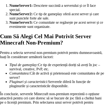
NumeServer1:
Descriere succintă a serverului și ce îl face
special.
NumeServer2:
Ce tip de gameplay oferă acest server și care
sunt punctele forte ale sale.
NumeServer3:
Ce comunitate se regăsește pe acest server și ce
evenimente sunt organizate.
Cum Să Alegi Cel Mai Potrivit Server
Minecraft Non-Premium?
Pentru a selecta serverul non-premium potrivit pentru dumneavoastră,
luați în considerare următorii factori:
Tipul de gameplay:
Ce tip de experiență doriți să aveți în joc –
survival, creative, PvP, etc.
Comunitatea:
Cât de activă și prietenoasă este comunitatea de pe
server?
Pluginuri și caracteristici:
Serverele diferă în funcție de
pluginurile și caracteristicile disponibile.
În concluzie, serverele Minecraft non-premium reprezintă o opțiune
atractivă pentru cei care doresc să se bucure de joc fără a cheltui bani
pe o licență premium. Prin selectarea unui server potrivit pentru