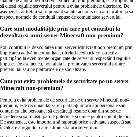
Înainte de a intra pe un server Minecraft non-premium, este important
să citești regulile serverului pentru a evita problemele ulterioare. De
asemenea, ar trebui să fii pregătit să interacționezi cu alți jucători și să
respecți normele de conduită impuse de comunitatea serverului.
Care sunt modalitățile prin care pot contribui la
dezvoltarea unui server Minecraft non-premium?
Poți contribui la dezvoltarea unui server Minecraft non-premium prin
implicarea activă în comunitate, oferind feedback constructiv,
participând la evenimente organizate de server și respectând regulile
impuse. De asemenea, poți ajuta la promovarea serverului printre
prietenii tăi sau pe platformele de socializare.
Cum pot evita problemele de securitate pe un server
Minecraft non-premium?
Pentru a evita problemele de securitate pe un server Minecraft non-
premium, este recomandat să nu partajați informații personale sau
conturi cu alte persoane, să descărcați resurse doar din surse de
încredere și să folosiți parole puternice și unice pentru contul de joc.
De asemenea, este important să raportați orice activitate suspectă sau
încălcare a regulilor către administratorii serverului.