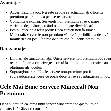
Avantaje:
Acces gratuit la joc: Nu este nevoie să achiziționați o licență
premium pentru a juca pe aceste servere.
Comunitate extinsă: Serverele non-premium atrag o mare
varietate de jucători, creând o comunitate diversificată.
Posibilitatea de a testa jocul: Dacă sunteți nou în lumea
Minecraft, serverele non-premium vă oferă posibilitatea de a vă
familiariza cu jocul înainte de a investi în licența premium.
Dezavantaje:
Limitări ale funcționalității: Unele servere non-premium pot avea
restricții în ceea ce privește accesul la anumite caracteristici sau
pluginuri ale jocului.
Supraaglomerare: Unele servere non-premium pot fi
supraaglomerate, ceea ce poate duce la lag sau întârzierea în joc.
Cele Mai Bune Servere Minecraft Non-
Premium
Dacă sunteți în căutarea unui server Minecraft non-premium de
calitate, iată câteva recomandări: