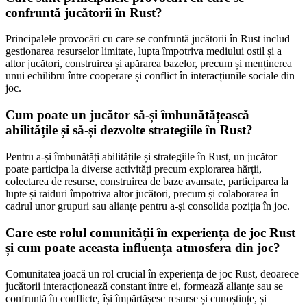
confruntă jucătorii în Rust?
Principalele provocări cu care se confruntă jucătorii în Rust includ
gestionarea resurselor limitate, lupta împotriva mediului ostil și a
altor jucători, construirea și apărarea bazelor, precum și menținerea
unui echilibru între cooperare și conflict în interacțiunile sociale din
joc.
Cum poate un jucător să-și îmbunătățească
abilitățile și să-și dezvolte strategiile în Rust?
Pentru a-și îmbunătăți abilitățile și strategiile în Rust, un jucător
poate participa la diverse activități precum explorarea hărții,
colectarea de resurse, construirea de baze avansate, participarea la
lupte și raiduri împotriva altor jucători, precum și colaborarea în
cadrul unor grupuri sau alianțe pentru a-și consolida poziția în joc.
Care este rolul comunității în experiența de joc Rust
și cum poate aceasta influența atmosfera din joc?
Comunitatea joacă un rol crucial în experiența de joc Rust, deoarece
jucătorii interacționează constant între ei, formează alianțe sau se
confruntă în conflicte, își împărtășesc resurse și cunoștințe, și