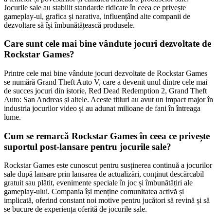
Jocurile sale au stabilit standarde ridicate în ceea ce privește
gameplay-ul, grafica și narativa, influențând alte companii de
dezvoltare să își îmbunătățească produsele.
Care sunt cele mai bine vândute jocuri dezvoltate de
Rockstar Games?
Printre cele mai bine vândute jocuri dezvoltate de Rockstar Games
se numără Grand Theft Auto V, care a devenit unul dintre cele mai
de succes jocuri din istorie, Red Dead Redemption 2, Grand Theft
Auto: San Andreas și altele. Aceste titluri au avut un impact major în
industria jocurilor video și au adunat milioane de fani în întreaga
lume.
Cum se remarcă Rockstar Games în ceea ce privește
suportul post-lansare pentru jocurile sale?
Rockstar Games este cunoscut pentru susținerea continuă a jocurilor
sale după lansare prin lansarea de actualizări, conținut descărcabil
gratuit sau plătit, evenimente speciale în joc și îmbunătățiri ale
gameplay-ului. Compania își menține comunitatea activă și
implicată, oferind constant noi motive pentru jucători să revină și să
se bucure de experiența oferită de jocurile sale.