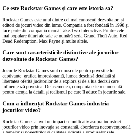
Ce este Rockstar Games și care este istoria sa?
Rockstar Games este unul dintre cei mai cunoscuți dezvoltatori și
editori de jocuri video din lume. Compania a fost fondată în 1998 și
face parte din compania mamă Take-Two Interactive. Printre cele
mai populare titluri ale sale se numără seria Grand Theft Auto, Red
Dead Redemption, Max Payne și multe altele.
Care sunt caracteristicile distinctive ale jocurilor
dezvoltate de Rockstar Games?
Jocurile Rockstar Games sunt cunoscute pentru povestile lor
captivante, grafica impresionantă, lumea deschisă detaliată și
libertatea oferită jucătorilor de a explora și de a lua decizii care
influențează povestea. De asemenea, compania este recunoscută
pentru atenția la detalii și realismul pe care îl aduce în jocurile sale.
Cum a influențat Rockstar Games industria
jocurilor video?
Rockstar Games a avut un impact semnificativ asupra industriei
jocurilor video prin inovația sa constantă, abordarea neconvențională
a temelor și povestirilor și calitatea ridicată a produselor sale.