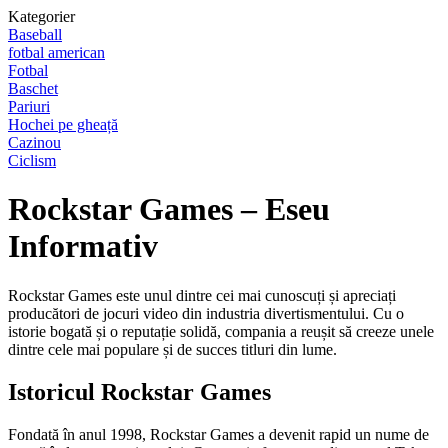
Kategorier
Baseball
fotbal american
Fotbal
Baschet
Pariuri
Hochei pe gheață
Cazinou
Ciclism
Rockstar Games – Eseu
Informativ
Rockstar Games este unul dintre cei mai cunoscuți și apreciați
producători de jocuri video din industria divertismentului. Cu o
istorie bogată și o reputație solidă, compania a reușit să creeze unele
dintre cele mai populare și de succes titluri din lume.
Istoricul Rockstar Games
Fondată în anul 1998, Rockstar Games a devenit rapid un nume de