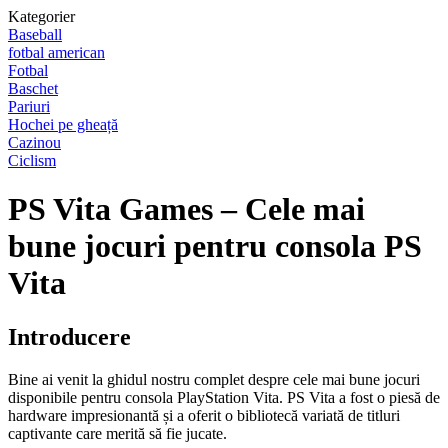
Kategorier
Baseball
fotbal american
Fotbal
Baschet
Pariuri
Hochei pe gheață
Cazinou
Ciclism
PS Vita Games – Cele mai
bune jocuri pentru consola PS
Vita
Introducere
Bine ai venit la ghidul nostru complet despre cele mai bune jocuri
disponibile pentru consola PlayStation Vita. PS Vita a fost o piesă de
hardware impresionantă și a oferit o bibliotecă variată de titluri
captivante care merită să fie jucate.