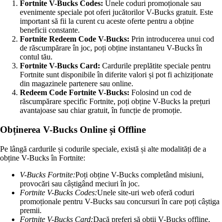
Fortnite V-Bucks Codes:
Unele coduri promoționale sau
evenimente speciale pot oferi jucătorilor V-Bucks gratuit. Este
important să fii la curent cu aceste oferte pentru a obține
beneficii constante.
Fortnite Redeem Code V-Bucks:
Prin introducerea unui cod
de răscumpărare în joc, poți obține instantaneu V-Bucks în
contul tău.
Fortnite V-Bucks Card:
Cardurile preplătite speciale pentru
Fortnite sunt disponibile în diferite valori și pot fi achiziționate
din magazinele partenere sau online.
Redeem Code Fortnite V-Bucks:
Folosind un cod de
răscumpărare specific Fortnite, poți obține V-Bucks la prețuri
avantajoase sau chiar gratuit, în funcție de promoție.
Obținerea V-Bucks Online și Offline
Pe lângă cardurile și codurile speciale, există și alte modalități de a
obține V-Bucks în Fortnite:
V-Bucks Fortnite:
Poți obține V-Bucks completând misiuni,
provocări sau câștigând meciuri în joc.
Fortnite V-Bucks Codes:
Unele site-uri web oferă coduri
promoționale pentru V-Bucks sau concursuri în care poți câștiga
premii.
Fortnite V-Bucks Card:
Dacă preferi să obții V-Bucks offline,