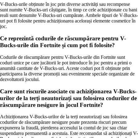
V-Bucks-urile obținute în joc prin diverse activități sau recompense
sunt numite V-Bucks-uri câștigate, în timp ce cele achiziționate cu bani
reali sunt denumite V-Bucks-uri cumpărate. Ambele tipuri de V-Bucks-
uri pot fi folosite pentru achiziționarea acelorași elemente cosmetice în
joc.
Ce reprezintă codurile de răscumpărare pentru V-
Bucks-urile din Fortnite și cum pot fi folosite?
Codurile de răscumpărare pentru V-Bucks-urile din Fortnite sunt
coduri unice pe care jucătorii le pot introduce în joc pentru a primi o
anumită cantitate de V-Bucks-uri. Aceste coduri pot fi obținute prin
participarea la diverse promoții sau evenimente speciale organizate de
dezvoltatorii jocului.
Care sunt riscurile asociate cu achiziționarea V-Bucks-
urilor de la terți neautorizați sau folosirea codurilor de
răscumpărare nesigure în jocul Fortnite?
Achiziționarea V-Bucks-urilor de la terți neautorizați sau folosirea
codurilor de răscumpărare nesigure poate prezenta riscuri precum
expunerea la fraudă, pierderea accesului la contul de joc sau chiar
suspendarea permanentă a acestuia. Este recomandat să achiziționați V-