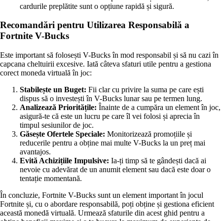
cardurile preplătite sunt o opțiune rapidă și sigură.
Recomandări pentru Utilizarea Responsabilă a
Fortnite V-Bucks
Este important să folosești V-Bucks în mod responsabil și să nu cazi în
capcana cheltuirii excesive. Iată câteva sfaturi utile pentru a gestiona
corect moneda virtuală în joc:
Stabilește un Buget:
Fii clar cu privire la suma pe care ești
dispus să o investești în V-Bucks lunar sau pe termen lung.
Analizează Prioritățile:
Înainte de a cumpăra un element în joc,
asigură-te că este un lucru pe care îl vei folosi și aprecia în
timpul sesiunilor de joc.
Găsește Ofertele Speciale:
Monitorizează promoțiile și
reducerile pentru a obține mai multe V-Bucks la un preț mai
avantajos.
Evită Achizițiile Impulsive:
Ia-ți timp să te gândești dacă ai
nevoie cu adevărat de un anumit element sau dacă este doar o
tentație momentană.
În concluzie, Fortnite V-Bucks sunt un element important în jocul
Fortnite și, cu o abordare responsabilă, poți obține și gestiona eficient
această monedă virtuală. Urmează sfaturile din acest ghid pentru a