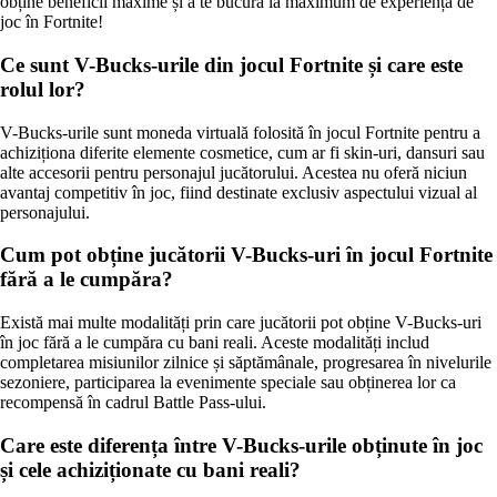
obține beneficii maxime și a te bucura la maximum de experiența de
joc în Fortnite!
Ce sunt V-Bucks-urile din jocul Fortnite și care este
rolul lor?
V-Bucks-urile sunt moneda virtuală folosită în jocul Fortnite pentru a
achiziționa diferite elemente cosmetice, cum ar fi skin-uri, dansuri sau
alte accesorii pentru personajul jucătorului. Acestea nu oferă niciun
avantaj competitiv în joc, fiind destinate exclusiv aspectului vizual al
personajului.
Cum pot obține jucătorii V-Bucks-uri în jocul Fortnite
fără a le cumpăra?
Există mai multe modalități prin care jucătorii pot obține V-Bucks-uri
în joc fără a le cumpăra cu bani reali. Aceste modalități includ
completarea misiunilor zilnice și săptămânale, progresarea în nivelurile
sezoniere, participarea la evenimente speciale sau obținerea lor ca
recompensă în cadrul Battle Pass-ului.
Care este diferența între V-Bucks-urile obținute în joc
și cele achiziționate cu bani reali?