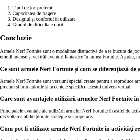
Tipul de joc preferat
Capacitatea de tragere
Designul și confortul în utilizare
Gradul de dificultate dorit
Concluzie
Armele Nerf Fortnite sunt o modalitate distractivă de a te bucura de jocur
emoții intense și vei trăi aventuri fantastice în lumea Fortnite. Așadar, n
Ce sunt armele Nerf Fortnite și cum se diferențiază de 
Armele Nerf Fortnite sunt versiuni special create pentru a reproduce arme
precum și prin culorile și accentele specifice acestui univers virtual.
Care sunt avantajele utilizării armelor Nerf Fortnite în 
Principalele avantaje ale utilizării armelor Nerf Fortnite în astfel de activ
dezvoltarea abilităților de strategie și cooperare.
Cum pot fi utilizate armele Nerf Fortnite în activități re