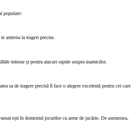
ai populare:
te antrena la trageri precise.
liile intense și pentru atacuri rapide asupra inamicilor.
ea sa de tragere precisă îl face o alegere excelentă pentru cei care
 avansat ești în domeniul jocurilor cu arme de jucărie. De asemenea,