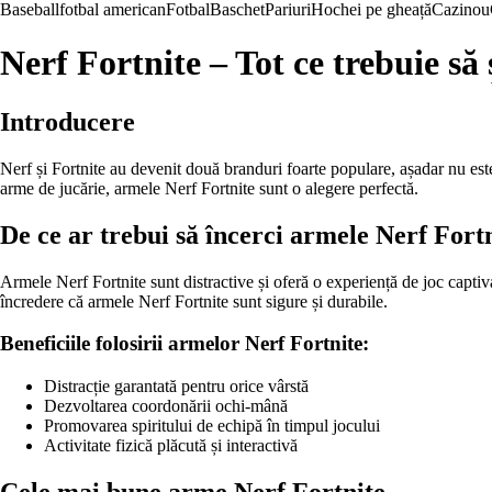
Baseball
fotbal american
Fotbal
Baschet
Pariuri
Hochei pe gheață
Cazinou
Nerf Fortnite – Tot ce trebuie să
Introducere
Nerf și Fortnite au devenit două branduri foarte populare, așadar nu este 
arme de jucărie, armele Nerf Fortnite sunt o alegere perfectă.
De ce ar trebui să încerci armele Nerf Fort
Armele Nerf Fortnite sunt distractive și oferă o experiență de joc captiv
încredere că armele Nerf Fortnite sunt sigure și durabile.
Beneficiile folosirii armelor Nerf Fortnite:
Distracție garantată pentru orice vârstă
Dezvoltarea coordonării ochi-mână
Promovarea spiritului de echipă în timpul jocului
Activitate fizică plăcută și interactivă
Cele mai bune arme Nerf Fortnite