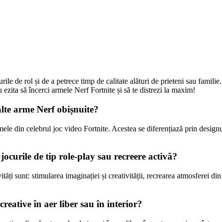
ile de rol și de a petrece timp de calitate alături de prieteni sau famili
u ezita să încerci armele Nerf Fortnite și să te distrezi la maxim!
alte arme Nerf obișnuite?
le din celebrul joc video Fortnite. Acestea se diferențiază prin designul 
jocurile de tip role-play sau recreere activă?
ități sunt: stimularea imaginației și creativității, recrearea atmosferei din
creative în aer liber sau în interior?