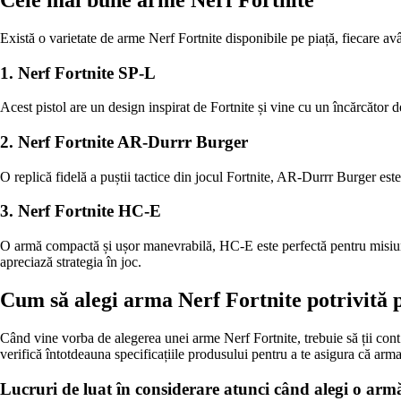
Există o varietate de arme Nerf Fortnite disponibile pe piață, fiecare avân
1. Nerf Fortnite SP-L
Acest pistol are un design inspirat de Fortnite și vine cu un încărcător det
2. Nerf Fortnite AR-Durrr Burger
O replică fidelă a puștii tactice din jocul Fortnite, AR-Durrr Burger est
3. Nerf Fortnite HC-E
O armă compactă și ușor manevrabilă, HC-E este perfectă pentru misiunile
apreciază strategia în joc.
Cum să alegi arma Nerf Fortnite potrivită 
Când vine vorba de alegerea unei arme Nerf Fortnite, trebuie să ții cont d
verifică întotdeauna specificațiile produsului pentru a te asigura că arma 
Lucruri de luat în considerare atunci când alegi o arm