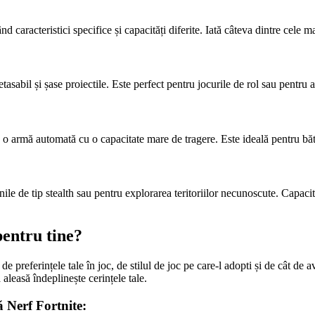
d caracteristici specifice și capacități diferite. Iată câteva dintre cele m
asabil și șase proiectile. Este perfect pentru jocurile de rol sau pentru a 
e o armă automată cu o capacitate mare de tragere. Este ideală pentru bătă
 de tip stealth sau pentru explorarea teritoriilor necunoscute. Capacitat
pentru tine?
e preferințele tale în joc, de stilul de joc pe care-l adopti și de cât de
aleasă îndeplinește cerințele tale.
ă Nerf Fortnite: