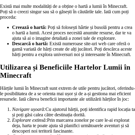
Există mai multe modalități de a obține o hartă a lumii în Minecraft.
Poți să o creezi singur sau să o găsești în căutările tale. Iată cum poți
proceda:
Creează o hartă:
Poți să folosești hârtie și busolă pentru a crea
o hartă a lumii. Acest proces necesită anumite resurse, dar te va
ajuta să ai o imagine detaliată a zonei tale de explorare.
Descarcă o hartă:
Există numeroase site-uri web care oferă o
gamă variată de hărți create de alți jucători. Poți descărca aceste
hărți pentru a explora universuri noi și interesante în Minecraft.
Utilizarea și Beneficiile Hartelor Lumii în
Minecraft
Hărțile lumii în Minecraft sunt extrem de utile pentru jucători, oferindu-
le posibilitatea de a se orienta mai ușor și de a-și gestiona mai eficient
resursele. Iată câteva beneficii importante ale utilizării hărților în joc:
Navigare ușoară:
Cu ajutorul hărții, poți identifica rapid locația ta
și poți găsi calea către destinația dorită.
Explorare extinsă:
Prin marcarea zonelor pe care le-ai explorat
deja, harta te poate ajuta să planifici următoarele aventuri și să
descoperi noi teritorii fascinante.