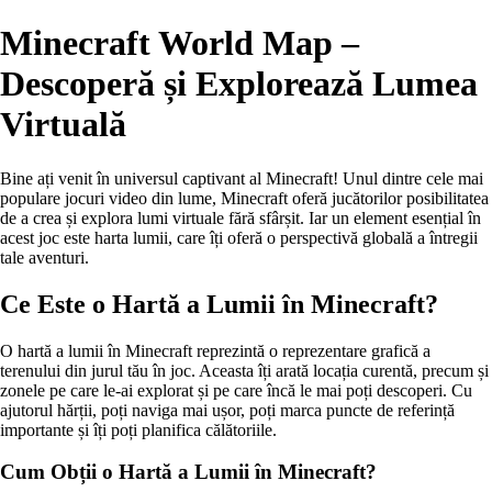
Minecraft World Map –
Descoperă și Explorează Lumea
Virtuală
Bine ați venit în universul captivant al Minecraft! Unul dintre cele mai
populare jocuri video din lume, Minecraft oferă jucătorilor posibilitatea
de a crea și explora lumi virtuale fără sfârșit. Iar un element esențial în
acest joc este harta lumii, care îți oferă o perspectivă globală a întregii
tale aventuri.
Ce Este o Hartă a Lumii în Minecraft?
O hartă a lumii în Minecraft reprezintă o reprezentare grafică a
terenului din jurul tău în joc. Aceasta îți arată locația curentă, precum și
zonele pe care le-ai explorat și pe care încă le mai poți descoperi. Cu
ajutorul hărții, poți naviga mai ușor, poți marca puncte de referință
importante și îți poți planifica călătoriile.
Cum Obții o Hartă a Lumii în Minecraft?