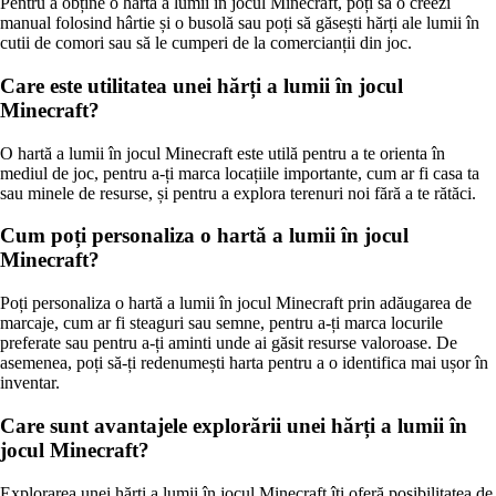
Pentru a obține o hartă a lumii în jocul Minecraft, poți să o creezi
manual folosind hârtie și o busolă sau poți să găsești hărți ale lumii în
cutii de comori sau să le cumperi de la comercianții din joc.
Care este utilitatea unei hărți a lumii în jocul
Minecraft?
O hartă a lumii în jocul Minecraft este utilă pentru a te orienta în
mediul de joc, pentru a-ți marca locațiile importante, cum ar fi casa ta
sau minele de resurse, și pentru a explora terenuri noi fără a te rătăci.
Cum poți personaliza o hartă a lumii în jocul
Minecraft?
Poți personaliza o hartă a lumii în jocul Minecraft prin adăugarea de
marcaje, cum ar fi steaguri sau semne, pentru a-ți marca locurile
preferate sau pentru a-ți aminti unde ai găsit resurse valoroase. De
asemenea, poți să-ți redenumești harta pentru a o identifica mai ușor în
inventar.
Care sunt avantajele explorării unei hărți a lumii în
jocul Minecraft?
Explorarea unei hărți a lumii în jocul Minecraft îți oferă posibilitatea de