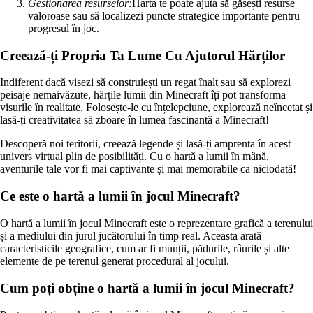
Gestionarea resurselor:
Harta te poate ajuta să găsești resurse
valoroase sau să localizezi puncte strategice importante pentru
progresul în joc.
Creează-ți Propria Ta Lume Cu Ajutorul Hărților
Indiferent dacă visezi să construiești un regat înalt sau să explorezi
peisaje nemaivăzute, hărțile lumii din Minecraft îți pot transforma
visurile în realitate. Folosește-le cu înțelepciune, explorează neîncetat și
lasă-ți creativitatea să zboare în lumea fascinantă a Minecraft!
Descoperă noi teritorii, creează legende și lasă-ți amprenta în acest
univers virtual plin de posibilități. Cu o hartă a lumii în mână,
aventurile tale vor fi mai captivante și mai memorabile ca niciodată!
Ce este o hartă a lumii în jocul Minecraft?
O hartă a lumii în jocul Minecraft este o reprezentare grafică a terenului
și a mediului din jurul jucătorului în timp real. Aceasta arată
caracteristicile geografice, cum ar fi munții, pădurile, râurile și alte
elemente de pe terenul generat procedural al jocului.
Cum poți obține o hartă a lumii în jocul Minecraft?