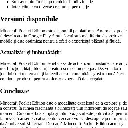
Supraviețuire în fața pericolelor lumii virtuale
Interacțiune cu diverse creaturi și personaje
Versiuni disponibile
Minecraft Pocket Edition este disponibil pe platforma Android și poate
fi descărcat din Google Play Store. Jocul suportă diferite dispozitive
mobile și este optimizat pentru a oferi o experiență plăcută și fluidă.
Actualizări și îmbunătățiri
Minecraft Pocket Edition beneficiază de actualizări constante care aduc
noi funcționalități, blocuri, creaturi și mecanici de joc. Dezvoltatorii
jocului sunt mereu atenți la feedback-ul comunității și își îmbunătățesc
continuu produsul pentru a oferi o experiență de neegalat.
Concluzie
Minecraft Pocket Edition este o modalitate excelentă de a explora și de
a construi în lumea fascinantă a Minecraft-ului indiferent de locație sau
moment. Cu o interfață simplă și intuitivă, jocul este potrivit atât pentru
fanii vechi ai seriei, cât și pentru cei care vor să descopere pentru prima
dată universul Minecraft. Descarcă Minecraft Pocket Edition acum și