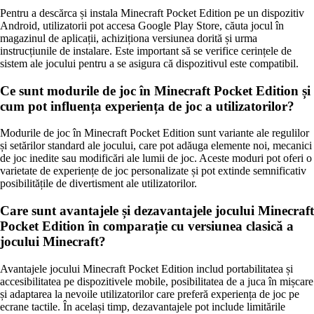
Pentru a descărca și instala Minecraft Pocket Edition pe un dispozitiv
Android, utilizatorii pot accesa Google Play Store, căuta jocul în
magazinul de aplicații, achiziționa versiunea dorită și urma
instrucțiunile de instalare. Este important să se verifice cerințele de
sistem ale jocului pentru a se asigura că dispozitivul este compatibil.
Ce sunt modurile de joc în Minecraft Pocket Edition și
cum pot influența experiența de joc a utilizatorilor?
Modurile de joc în Minecraft Pocket Edition sunt variante ale regulilor
și setărilor standard ale jocului, care pot adăuga elemente noi, mecanici
de joc inedite sau modificări ale lumii de joc. Aceste moduri pot oferi o
varietate de experiențe de joc personalizate și pot extinde semnificativ
posibilitățile de divertisment ale utilizatorilor.
Care sunt avantajele și dezavantajele jocului Minecraft
Pocket Edition în comparație cu versiunea clasică a
jocului Minecraft?
Avantajele jocului Minecraft Pocket Edition includ portabilitatea și
accesibilitatea pe dispozitivele mobile, posibilitatea de a juca în mișcare
și adaptarea la nevoile utilizatorilor care preferă experiența de joc pe
ecrane tactile. În același timp, dezavantajele pot include limitările