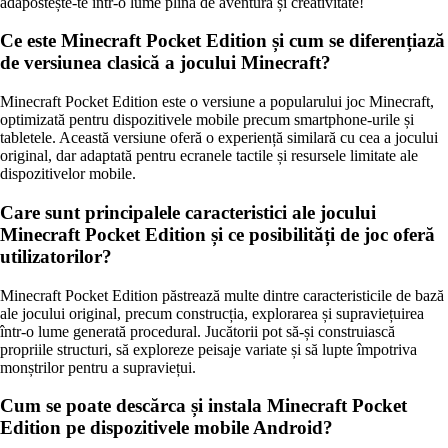
adăpostește-te într-o lume plină de aventură și creativitate!
Ce este Minecraft Pocket Edition și cum se diferențiază
de versiunea clasică a jocului Minecraft?
Minecraft Pocket Edition este o versiune a popularului joc Minecraft,
optimizată pentru dispozitivele mobile precum smartphone-urile și
tabletele. Această versiune oferă o experiență similară cu cea a jocului
original, dar adaptată pentru ecranele tactile și resursele limitate ale
dispozitivelor mobile.
Care sunt principalele caracteristici ale jocului
Minecraft Pocket Edition și ce posibilități de joc oferă
utilizatorilor?
Minecraft Pocket Edition păstrează multe dintre caracteristicile de bază
ale jocului original, precum construcția, explorarea și supraviețuirea
într-o lume generată procedural. Jucătorii pot să-și construiască
propriile structuri, să exploreze peisaje variate și să lupte împotriva
monștrilor pentru a supraviețui.
Cum se poate descărca și instala Minecraft Pocket
Edition pe dispozitivele mobile Android?