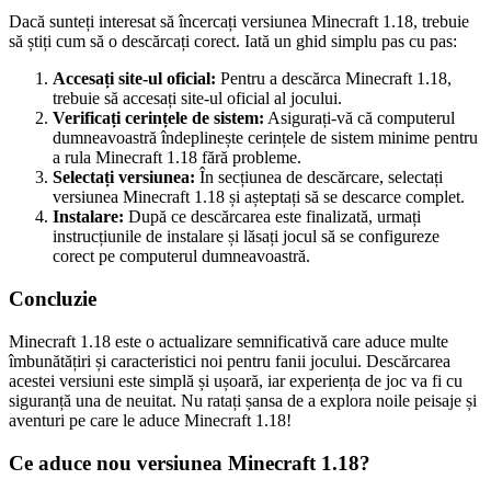
Dacă sunteți interesat să încercați versiunea Minecraft 1.18, trebuie
să știți cum să o descărcați corect. Iată un ghid simplu pas cu pas:
Accesați site-ul oficial:
Pentru a descărca Minecraft 1.18,
trebuie să accesați site-ul oficial al jocului.
Verificați cerințele de sistem:
Asigurați-vă că computerul
dumneavoastră îndeplinește cerințele de sistem minime pentru
a rula Minecraft 1.18 fără probleme.
Selectați versiunea:
În secțiunea de descărcare, selectați
versiunea Minecraft 1.18 și așteptați să se descarce complet.
Instalare:
După ce descărcarea este finalizată, urmați
instrucțiunile de instalare și lăsați jocul să se configureze
corect pe computerul dumneavoastră.
Concluzie
Minecraft 1.18 este o actualizare semnificativă care aduce multe
îmbunătățiri și caracteristici noi pentru fanii jocului. Descărcarea
acestei versiuni este simplă și ușoară, iar experiența de joc va fi cu
siguranță una de neuitat. Nu ratați șansa de a explora noile peisaje și
aventuri pe care le aduce Minecraft 1.18!
Ce aduce nou versiunea Minecraft 1.18?