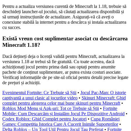
Pentru a actualiza versiunea curentă de Minecraft la 1.18, trebuie să
deschideți launcher-ul jocului, să căutați actualizarea disponibilă și
să urmați instrucțiunile de actualizare. Asigurați-vă că aveți o
conexiune stabilă la internet pentru a descărca și instala actualizarea
cu succes.
Există vreun cost suplimentar asociat cu descărcarea
Minecraft 1.18?
Dacă dețineți deja o licență validă pentru Minecraft, actualizarea la
versiunea 1.18 ar trebui să fie gratuită. Cu toate acestea, dacă
achiziționați jocul pentru prima dată sau optați pentru anumite
pachete de conținut suplimentare, ar putea exista costuri asociate.
Verificați informațiile de pe site-ul oficial pentru detalii precise legate
de prețuri și achiziții.
Evenimentul Fortnite: Ce Trebuie să Știi
•
Jocul Pac-Man: O istorie
captivantă a unui clasic al jocurilor video
•
Skinuri Minecraft: Ghid
complet pentru alegerea celor mai bune skinuri pentru Minecraft
•
Roblox Mod Menu și Apk-uri: Tot ce Trebuie să Știi
•
Fortnite
Mobile: Cum Descarcăm și Instalăm Jocul Pe Dispozitive Android
•
Codex Roblox: Ghid Complet pentru Jocatori
•
Cupa României
Games: Competiția Istorica Care A Cucerit Inimile Suporterilor
•
Delta Roblox – Un Tool Util Pentru Jocul Tau Preferat
•
Fortnite