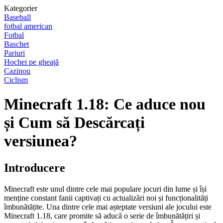
Kategorier
Baseball
fotbal american
Fotbal
Baschet
Pariuri
Hochei pe gheață
Cazinou
Ciclism
Minecraft 1.18: Ce aduce nou
și Cum să Descărcați
versiunea?
Introducere
Minecraft este unul dintre cele mai populare jocuri din lume și își
menține constant fanii captivați cu actualizări noi și funcționalități
îmbunătățite. Una dintre cele mai așteptate versiuni ale jocului este
Minecraft 1.18, care promite să aducă o serie de îmbunătățiri și