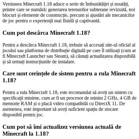
Versiunea Minecraft 1.18 aduce o serie de îmbunătățiri și noutăți,
printre care se numără: generarea terenurilor subterane revizuită, noi
blocuri și elemente de construcție, precum și ajustări ale mecanicilor
de joc pentru o experiență mai fluidă și captivantă.
Cum pot descărca Minecraft 1.18?
Pentru a descărca Minecraft 1.18, trebuie să accesați site-ul oficial al
jocului sau platforma de distribuție digitală pe care îl utilizați (cum ar
fi Minecraft Launcher sau Steam), să căutați actualizarea disponibilă
și să urmați instrucțiunile de instalare.
Care sunt cerințele de sistem pentru a rula Minecraft
1.18?
Pentru a rula Minecraft 1.18, este recomandat să aveți un sistem cu
specificații minime, cum ar fi un procesor de minim 2 GHz, 4 GB de
memorie RAM și o placă video compatibilă cu DirectX 11. De
asemenea, este important să aveți suficient spațiu de stocare
disponibil pentru joc.
Cum pot să îmi actualizez versiunea actuală de
Minecraft la 1.18?