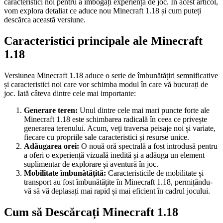
caracteristici noi pentru a îmbogăți experiența de joc. În acest articol,
vom explora detaliat ce aduce nou Minecraft 1.18 și cum puteți
descărca această versiune.
Caracteristici principale ale Minecraft
1.18
Versiunea Minecraft 1.18 aduce o serie de îmbunătățiri semnificative
și caracteristici noi care vor schimba modul în care vă bucurați de
joc. Iată câteva dintre cele mai importante:
Generare teren:
Unul dintre cele mai mari puncte forte ale
Minecraft 1.18 este schimbarea radicală în ceea ce privește
generarea terenului. Acum, veți traversa peisaje noi și variate,
fiecare cu propriile sale caracteristici și resurse unice.
Adăugarea orei:
O nouă oră spectrală a fost introdusă pentru
a oferi o experiență vizuală inedită și a adăuga un element
suplimentar de explorare și aventură în joc.
Mobilitate îmbunătățită:
Caracteristicile de mobilitate și
transport au fost îmbunătățite în Minecraft 1.18, permițându-
vă să vă deplasați mai rapid și mai eficient în cadrul jocului.
Cum să Descărcați Minecraft 1.18