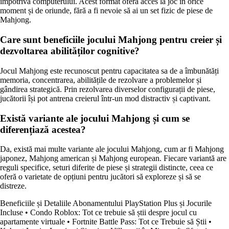
împotriva computerului. Acest format oferă acces la joc în orice
moment și de oriunde, fără a fi nevoie să ai un set fizic de piese de
Mahjong.
Care sunt beneficiile jocului Mahjong pentru creier și
dezvoltarea abilităților cognitive?
Jocul Mahjong este recunoscut pentru capacitatea sa de a îmbunătăți
memoria, concentrarea, abilitățile de rezolvare a problemelor și
gândirea strategică. Prin rezolvarea diverselor configurații de piese,
jucătorii își pot antrena creierul într-un mod distractiv și captivant.
Există variante ale jocului Mahjong și cum se
diferențiază acestea?
Da, există mai multe variante ale jocului Mahjong, cum ar fi Mahjong
japonez, Mahjong american și Mahjong european. Fiecare variantă are
reguli specifice, seturi diferite de piese și strategii distincte, ceea ce
oferă o varietate de opțiuni pentru jucători să exploreze și să se
distreze.
Beneficiile și Detaliile Abonamentului PlayStation Plus și Jocurile
Incluse
•
Condo Roblox: Tot ce trebuie să știi despre jocul cu
apartamente virtuale
•
Fortnite Battle Pass: Tot ce Trebuie să Știi
•