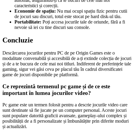
automat, asigurându-ți că te bucuri de cele mai noi
caracteristici și corecții.
Economie de spațiu:
Nu mai ocupi spațiu fizic pentru cutii
de jocuri sau discuri, totul este stocat pe hard disk-ul tău.
Portabilitate:
Poți accesa jocurile tale de oriunde, fără a fi
nevoie să iei cu tine discuri sau console.
Concluzie
Descărcarea jocurilor pentru PC de pe Origin Games este o
modalitate convenabilă și accesibilă de a-ți extinde colecția de jocuri
și de a te bucura de cele mai noi titluri. Indiferent de preferințele tale
gaming, sigur vei găsi ceva pe placul tău în cadrul diversificatei
game de jocuri disponibile pe platformă.
Ce reprezintă termenul pc game și de ce este
important în lumea jocurilor video?
Pc game este un termen folosit pentru a descrie jocurile video care
sunt destinate să fie jucate pe un computer personal. Aceste jocuri
sunt populare datorită graficii avansate, gameplay-ului complex și
posibilității de a fi personalizate și îmbunătățite prin diferite moduri
și actualizări.