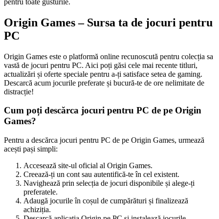
pentru toate gusturile.
Origin Games – Sursa ta de jocuri pentru
PC
Origin Games este o platformă online recunoscută pentru colecția sa
vastă de jocuri pentru PC. Aici poți găsi cele mai recente titluri,
actualizări și oferte speciale pentru a-ți satisface setea de gaming.
Descarcă acum jocurile preferate și bucură-te de ore nelimitate de
distracție!
Cum poți descărca jocuri pentru PC de pe Origin
Games?
Pentru a descărca jocuri pentru PC de pe Origin Games, urmează
acești pași simpli:
Accesează site-ul oficial al Origin Games.
Creează-ți un cont sau autentifică-te în cel existent.
Navighează prin selecția de jocuri disponibile și alege-ți
preferatele.
Adaugă jocurile în coșul de cumpărături și finalizează
achiziția.
Descarcă aplicația Origin pe PC și instalează jocurile