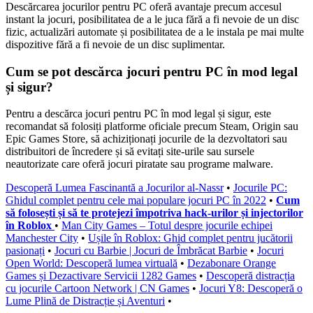
Descărcarea jocurilor pentru PC oferă avantaje precum accesul
instant la jocuri, posibilitatea de a le juca fără a fi nevoie de un disc
fizic, actualizări automate și posibilitatea de a le instala pe mai multe
dispozitive fără a fi nevoie de un disc suplimentar.
Cum se pot descărca jocuri pentru PC în mod legal
și sigur?
Pentru a descărca jocuri pentru PC în mod legal și sigur, este
recomandat să folosiți platforme oficiale precum Steam, Origin sau
Epic Games Store, să achiziționați jocurile de la dezvoltatori sau
distribuitori de încredere și să evitați site-urile sau sursele
neautorizate care oferă jocuri piratate sau programe malware.
Descoperă Lumea Fascinantă a Jocurilor al-Nassr
•
Jocurile PC:
Ghidul complet pentru cele mai populare jocuri PC în 2022
•
Cum
să folosești și să te protejezi împotriva hack-urilor și injectorilor
în Roblox
•
Man City Games – Totul despre jocurile echipei
Manchester City
•
Ușile în Roblox: Ghid complet pentru jucătorii
pasionați
•
Jocuri cu Barbie | Jocuri de Îmbrăcat Barbie
•
Jocuri
Open World: Descoperă lumea virtuală
•
Dezabonare Orange
Games și Dezactivare Servicii 1282 Games
•
Descoperă distracția
cu jocurile Cartoon Network | CN Games
•
Jocuri Y8: Descoperă o
Lume Plină de Distracție și Aventuri
•