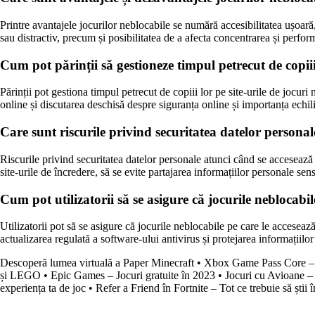
Printre avantajele jocurilor neblocabile se numără accesibilitatea ușoară,
sau distractiv, precum și posibilitatea de a afecta concentrarea și perfor
Cum pot părinții să gestioneze timpul petrecut de copiii 
Părinții pot gestiona timpul petrecut de copiii lor pe site-urile de jocuri 
online și discutarea deschisă despre siguranța online și importanța echilibr
Care sunt riscurile privind securitatea datelor personal
Riscurile privind securitatea datelor personale atunci când se accesează j
site-urile de încredere, să se evite partajarea informațiilor personale sensi
Cum pot utilizatorii să se asigure că jocurile neblocabil
Utilizatorii pot să se asigure că jocurile neblocabile pe care le accesează 
actualizarea regulată a software-ului antivirus și protejarea informații
Descoperă lumea virtuală a Paper Minecraft
•
Xbox Game Pass Core – A
și LEGO
•
Epic Games – Jocuri gratuite în 2023
•
Jocuri cu Avioane – 
experiența ta de joc
•
Refer a Friend în Fortnite – Tot ce trebuie să știi 