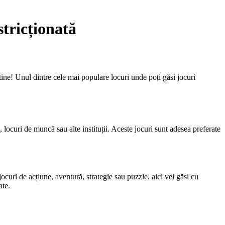
stricționată
 tine! Unul dintre cele mai populare locuri unde poți găsi jocuri
i, locuri de muncă sau alte instituții. Aceste jocuri sunt adesea preferate
curi de acțiune, aventură, strategie sau puzzle, aici vei găsi cu
ate.