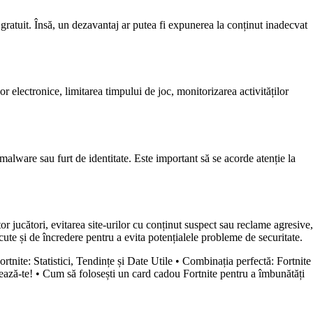
 gratuit. Însă, un dezavantaj ar putea fi expunerea la conținut inadecvat
lor electronice, limitarea timpului de joc, monitorizarea activităților
malware sau furt de identitate. Este important să se acorde atenție la
tor jucători, evitarea site-urilor cu conținut suspect sau reclame agresive,
ute și de încredere pentru a evita potențialele probleme de securitate.
tnite: Statistici, Tendințe și Date Utile
•
Combinația perfectă: Fortnite
ează-te!
•
Cum să folosești un card cadou Fortnite pentru a îmbunătăți