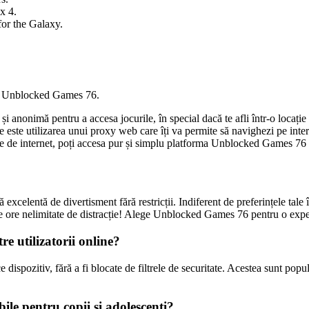
x 4.
for the Galaxy.
ma Unblocked Games 76.
 anonimă pentru a accesa jocurile, în special dacă te afli într-o locație
este utilizarea unui proxy web care îți va permite să navighezi pe internet
icte de internet, poți accesa pur și simplu platforma Unblocked Games 76
celentă de divertisment fără restricții. Indiferent de preferințele tale î
 de ore nelimitate de distracție! Alege Unblocked Games 76 pentru o expe
re utilizatorii online?
dispozitiv, fără a fi blocate de filtrele de securitate. Acestea sunt popula
ile pentru copii și adolescenți?