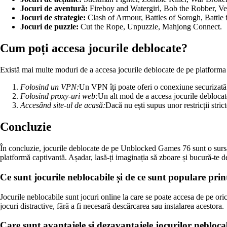
Jocuri de aventură:
Fireboy and Watergirl, Bob the Robber, Ve
Jocuri de strategie:
Clash of Armour, Battles of Sorogh, Battle 
Jocuri de puzzle:
Cut the Rope, Unpuzzle, Mahjong Connect.
Cum poți accesa jocurile deblocate?
Există mai multe moduri de a accesa jocurile deblocate de pe platfor
Folosind un VPN:
Un VPN îți poate oferi o conexiune securizată și
Folosind proxy-uri web:
Un alt mod de a accesa jocurile deblocate 
Accesând site-ul de acasă:
Dacă nu ești supus unor restricții str
Concluzie
În concluzie, jocurile deblocate de pe Unblocked Games 76 sunt o sursă ex
platformă captivantă. Așadar, lasă-ți imaginația să zboare și bucură-te
Ce sunt jocurile neblocabile și de ce sunt populare print
Jocurile neblocabile sunt jocuri online la care se poate accesa de pe orice 
jocuri distractive, fără a fi necesară descărcarea sau instalarea acestora.
Care sunt avantajele și dezavantajele jocurilor neblocab