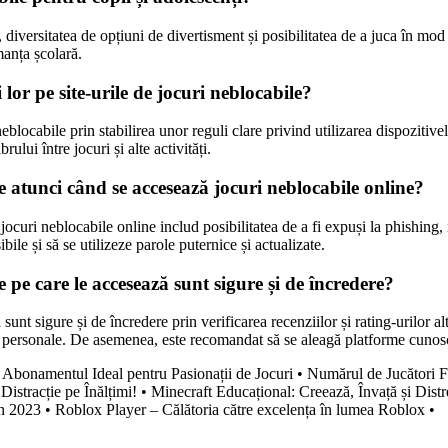
 diversitatea de opțiuni de divertisment și posibilitatea de a juca în mod
manța școlară.
lor pe site-urile de jocuri neblocabile?
neblocabile prin stabilirea unor reguli clare privind utilizarea dispozitive
ului între jocuri și alte activități.
e atunci când se accesează jocuri neblocabile online?
ocuri neblocabile online includ posibilitatea de a fi expuși la phishing, 
bile și să se utilizeze parole puternice și actualizate.
e pe care le accesează sunt sigure și de încredere?
sunt sigure și de încredere prin verificarea recenziilor și rating-urilor al
lor personale. De asemenea, este recomandat să se aleagă platforme cunosc
bonamentul Ideal pentru Pasionații de Jocuri
•
Numărul de Jucători For
Distracție pe Înălțimi!
•
Minecraft Educațional: Creează, Învață și Distr
în 2023
•
Roblox Player – Călătoria către excelența în lumea Roblox
•