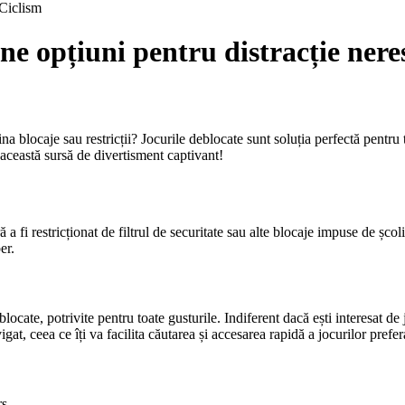
Ciclism
ne opțiuni pentru distracție nere
na blocaje sau restricții? Jocurile deblocate sunt soluția perfectă pentru
eastă sursă de divertisment captivant!
 a fi restricționat de filtrul de securitate sau alte blocaje impuse de școl
er.
te, potrivite pentru toate gusturile. Indiferent dacă ești interesat de jo
gat, ceea ce îți va facilita căutarea și accesarea rapidă a jocurilor prefer
s.