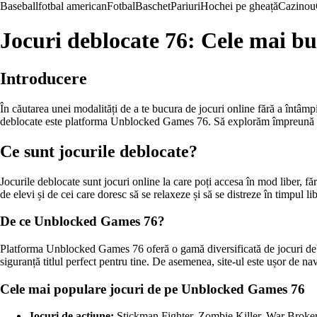
Baseball
fotbal american
Fotbal
Baschet
Pariuri
Hochei pe gheață
Cazinou
Jocuri deblocate 76: Cele mai bu
Introducere
În căutarea unei modalități de a te bucura de jocuri online fără a întâmpi
deblocate este platforma Unblocked Games 76. Să explorăm împreună ac
Ce sunt jocurile deblocate?
Jocurile deblocate sunt jocuri online la care poți accesa în mod liber, fără
de elevi și de cei care doresc să se relaxeze și să se distreze în timpul lib
De ce Unblocked Games 76?
Platforma Unblocked Games 76 oferă o gamă diversificată de jocuri debloca
siguranță titlul perfect pentru tine. De asemenea, site-ul este ușor de navi
Cele mai populare jocuri de pe Unblocked Games 76
Jocuri de acțiune:
Stickman Fighter, Zombie Killer, War Broker