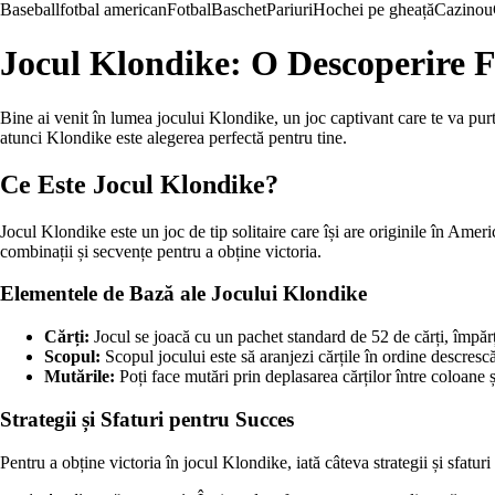
Baseball
fotbal american
Fotbal
Baschet
Pariuri
Hochei pe gheață
Cazinou
Jocul Klondike: O Descoperire F
Bine ai venit în lumea jocului Klondike, un joc captivant care te va purta 
atunci Klondike este alegerea perfectă pentru tine.
Ce Este Jocul Klondike?
Jocul Klondike este un joc de tip solitaire care își are originile în Am
combinații și secvențe pentru a obține victoria.
Elementele de Bază ale Jocului Klondike
Cărți:
Jocul se joacă cu un pachet standard de 52 de cărți, împărți
Scopul:
Scopul jocului este să aranjezi cărțile în ordine descrescă
Mutările:
Poți face mutări prin deplasarea cărților între coloane ș
Strategii și Sfaturi pentru Succes
Pentru a obține victoria în jocul Klondike, iată câteva strategii și sfaturi 