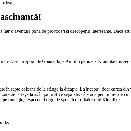
Ciclism
ascinantă!
într-o aventură plină de provocări și descoperiri interesante. Dacă ești pas
erica de Nord, inspirat de Goana după Aur din perioada Klondike din secol
te în șapte coloane de la stânga la dreapta. La început, doar cartea din v
toare de la rege la as în patru stive separate, câte una pentru fiecare cul
i pe fundație, respectând regulile specifice solitaire-ului Klondike.
utile: