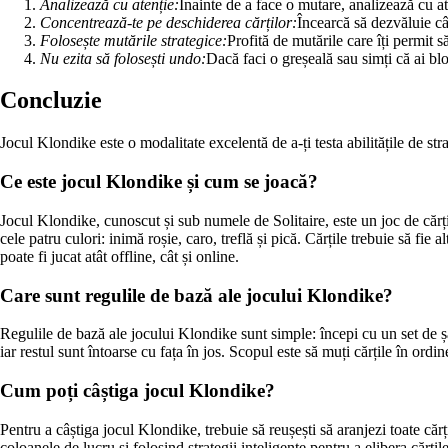
Analizează cu atenție:
Înainte de a face o mutare, analizează cu at
Concentrează-te pe deschiderea cărților:
Încearcă să dezvăluie câ
Folosește mutările strategice:
Profită de mutările care îți permit 
Nu ezita să folosești undo:
Dacă faci o greșeală sau simți că ai blo
Concluzie
Jocul Klondike este o modalitate excelentă de a-ți testa abilitățile de str
Ce este jocul Klondike și cum se joacă?
Jocul Klondike, cunoscut și sub numele de Solitaire, este un joc de cărți
cele patru culori: inimă roșie, caro, treflă și pică. Cărțile trebuie să fie 
poate fi jucat atât offline, cât și online.
Care sunt regulile de bază ale jocului Klondike?
Regulile de bază ale jocului Klondike sunt simple: începi cu un set de șa
iar restul sunt întoarse cu fața în jos. Scopul este să muți cărțile în ordin
Cum poți câștiga jocul Klondike?
Pentru a câștiga jocul Klondike, trebuie să reușești să aranjezi toate căr
coloanele de lucru și folosind strategii inteligente pentru a elibera cărțile