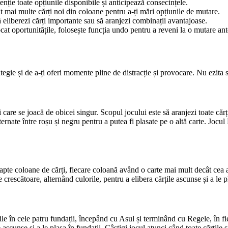
enție toate opțiunile disponibile și anticipează consecințele.
t mai multe cărți noi din coloane pentru a-ți mări opțiunile de mutare.
să eliberezi cărți importante sau să aranjezi combinații avantajoase.
cat oportunitățile, folosește funcția undo pentru a reveni la o mutare ant
ategie și de a-ți oferi momente pline de distracție și provocare. Nu ezita s
 care se joacă de obicei singur. Scopul jocului este să aranjezi toate că
alternate între roșu și negru pentru a putea fi plasate pe o altă carte. Jocu
pte coloane de cărți, fiecare coloană având o carte mai mult decât cea an
e crescătoare, alternând culorile, pentru a elibera cărțile ascunse și a le p
țile în cele patru fundații, începând cu Asul și terminând cu Regele, în fi
 ascunse și a le plasa în fundații. Câștigi jocul atunci când toate cărțile s