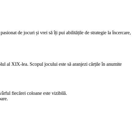
ionat de jocuri și vrei să îți pui abilitățile de strategie la încercare,
ul al XIX-lea. Scopul jocului este să aranjezi cărțile în anumite
ârful fiecărei coloane este vizibilă.
oare.