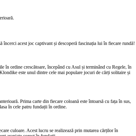
erioară.
ă încerci acest joc captivant și descoperă fascinația lui în fiecare rundă!
rțile în ordine crescătoare, începând cu Asul și terminând cu Regele, în
l Klondike este unul dintre cele mai populare jocuri de cărți solitaire și
terioară. Prima carte din fiecare coloană este întoarsă cu fața în sus,
lasa în cele patru fundații în ordine.
ecare culoare. Acest lucru se realizează prin mutarea cărților în
unt aranjate corect în fundații.