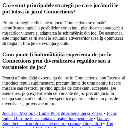
Care sunt principalele strategii pe care jucătorii le
pot folosi în jocul Connections?
Printre strategiile eficiente în jocul Connections se numără
identificarea rapidă a posibilelor conexiuni, planificarea strategică a
mișcărilor viitoare și adaptarea la schimbările din joc. De asemenea,
este important să fii atent la acțiunile adversarilor și să îți optimizezi
strategia în funcție de evoluția jocului.
Cum poate fi îmbunătățită experiența de joc în
Connections prin diversificarea regulilor sau a
variantelor de joc?
Pentru a îmbunătăți experiența de joc în Connections, poți încerca să
introduci reguli suplimentare, precum limite de timp pentru fiecare
mișcare sau restricții privind tipurile de conexiuni acceptate. De
asemenea, poți experimenta cu variante de joc precum jocul în
echipă sau jocul cu obiective specifice pentru a aduce un plus de
diversitate și provocare în joc.
Jocuri cu Mașini: O Lume Plină de Adrenalina și Viteză
•
Jocuri
Indie: O Lume Fascinantă a Creației Independente
•
Games
Superbet – Jocuri de calitate pentru pasionații de pariori
•
Top