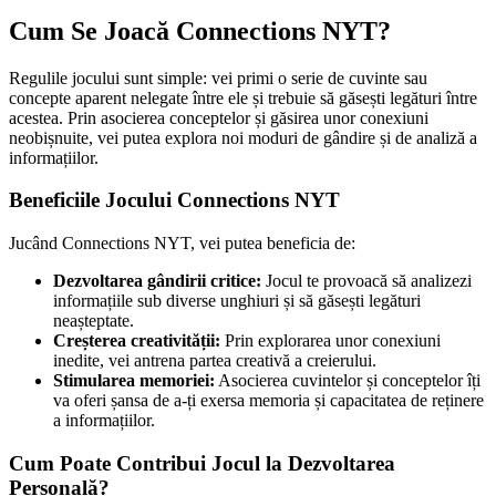
Cum Se Joacă Connections NYT?
Regulile jocului sunt simple: vei primi o serie de cuvinte sau
concepte aparent nelegate între ele și trebuie să găsești legături între
acestea. Prin asocierea conceptelor și găsirea unor conexiuni
neobișnuite, vei putea explora noi moduri de gândire și de analiză a
informațiilor.
Beneficiile Jocului Connections NYT
Jucând Connections NYT, vei putea beneficia de:
Dezvoltarea gândirii critice:
Jocul te provoacă să analizezi
informațiile sub diverse unghiuri și să găsești legături
neașteptate.
Creșterea creativității:
Prin explorarea unor conexiuni
inedite, vei antrena partea creativă a creierului.
Stimularea memoriei:
Asocierea cuvintelor și conceptelor îți
va oferi șansa de a-ți exersa memoria și capacitatea de reținere
a informațiilor.
Cum Poate Contribui Jocul la Dezvoltarea
Personală?