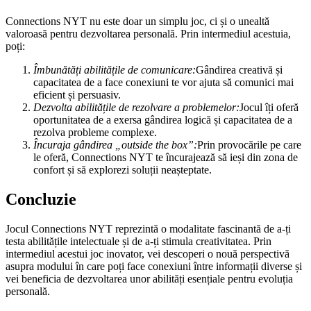
Connections NYT nu este doar un simplu joc, ci și o unealtă
valoroasă pentru dezvoltarea personală. Prin intermediul acestuia,
poți:
Îmbunătăți abilitățile de comunicare:
Gândirea creativă și
capacitatea de a face conexiuni te vor ajuta să comunici mai
eficient și persuasiv.
Dezvolta abilitățile de rezolvare a problemelor:
Jocul îți oferă
oportunitatea de a exersa gândirea logică și capacitatea de a
rezolva probleme complexe.
Încuraja gândirea „outside the box”:
Prin provocările pe care
le oferă, Connections NYT te încurajează să ieși din zona de
confort și să explorezi soluții neașteptate.
Concluzie
Jocul Connections NYT reprezintă o modalitate fascinantă de a-ți
testa abilitățile intelectuale și de a-ți stimula creativitatea. Prin
intermediul acestui joc inovator, vei descoperi o nouă perspectivă
asupra modului în care poți face conexiuni între informații diverse și
vei beneficia de dezvoltarea unor abilități esențiale pentru evoluția
personală.