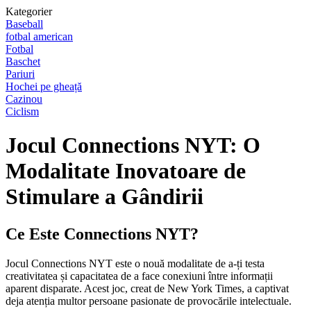
Kategorier
Baseball
fotbal american
Fotbal
Baschet
Pariuri
Hochei pe gheață
Cazinou
Ciclism
Jocul Connections NYT: O
Modalitate Inovatoare de
Stimulare a Gândirii
Ce Este Connections NYT?
Jocul Connections NYT este o nouă modalitate de a-ți testa
creativitatea și capacitatea de a face conexiuni între informații
aparent disparate. Acest joc, creat de New York Times, a captivat
deja atenția multor persoane pasionate de provocările intelectuale.