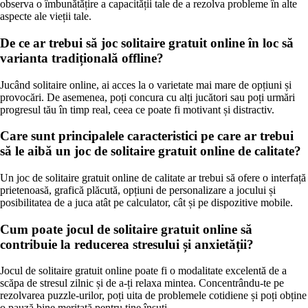
observa o îmbunătățire a capacității tale de a rezolva probleme în alte
aspecte ale vieții tale.
De ce ar trebui să joc solitaire gratuit online în loc să
varianta tradițională offline?
Jucând solitaire online, ai acces la o varietate mai mare de opțiuni și
provocări. De asemenea, poți concura cu alți jucători sau poți urmări
progresul tău în timp real, ceea ce poate fi motivant și distractiv.
Care sunt principalele caracteristici pe care ar trebui
să le aibă un joc de solitaire gratuit online de calitate?
Un joc de solitaire gratuit online de calitate ar trebui să ofere o interfață
prietenoasă, grafică plăcută, opțiuni de personalizare a jocului și
posibilitatea de a juca atât pe calculator, cât și pe dispozitive mobile.
Cum poate jocul de solitaire gratuit online să
contribuie la reducerea stresului și anxietății?
Jocul de solitaire gratuit online poate fi o modalitate excelentă de a
scăpa de stresul zilnic și de a-ți relaxa mintea. Concentrându-te pe
rezolvarea puzzle-urilor, poți uita de problemele cotidiene și poți obține
o pauză bine meritată pentru tine însuți.