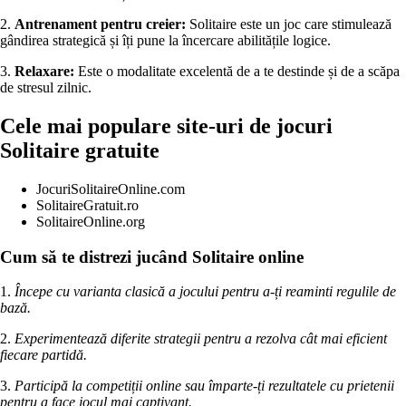
2.
Antrenament pentru creier:
Solitaire este un joc care stimulează
gândirea strategică și îți pune la încercare abilitățile logice.
3.
Relaxare:
Este o modalitate excelentă de a te destinde și de a scăpa
de stresul zilnic.
Cele mai populare site-uri de jocuri
Solitaire gratuite
JocuriSolitaireOnline.com
SolitaireGratuit.ro
SolitaireOnline.org
Cum să te distrezi jucând Solitaire online
1.
Începe cu varianta clasică a jocului pentru a-ți reaminti regulile de
bază.
2.
Experimentează diferite strategii pentru a rezolva cât mai eficient
fiecare partidă.
3.
Participă la competiții online sau împarte-ți rezultatele cu prietenii
pentru a face jocul mai captivant.