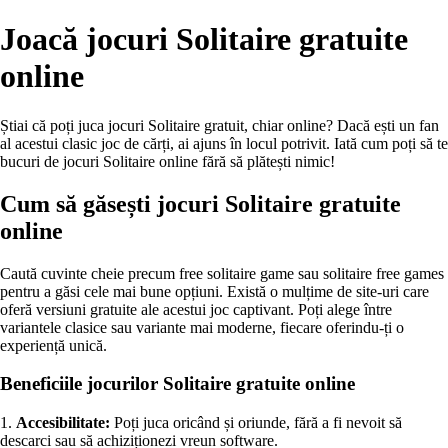
Joacă jocuri Solitaire gratuite
online
Știai că poți juca jocuri Solitaire gratuit, chiar online? Dacă ești un fan
al acestui clasic joc de cărți, ai ajuns în locul potrivit. Iată cum poți să te
bucuri de jocuri Solitaire online fără să plătești nimic!
Cum să găsești jocuri Solitaire gratuite
online
Caută cuvinte cheie precum free solitaire game sau solitaire free games
pentru a găsi cele mai bune opțiuni. Există o mulțime de site-uri care
oferă versiuni gratuite ale acestui joc captivant. Poți alege între
variantele clasice sau variante mai moderne, fiecare oferindu-ți o
experiență unică.
Beneficiile jocurilor Solitaire gratuite online
1.
Accesibilitate:
Poți juca oricând și oriunde, fără a fi nevoit să
descarci sau să achiziționezi vreun software.