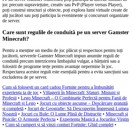
joc precum supraviețuire, creativ sau PvP (Player versus Player),
poți construi structuri și obiecte, poți explora lumi virtuale create de
alți jucători sau poți participa la evenimente și concursuri organizate
de server.
Care sunt regulile de conduită pe un server Gamster
Minecraft?
Pentru a menține un mediu de joc plăcut și respectuos pentru toți
jucătorii, serverele Gamster Minecraft impun anumite reguli de
conduită precum interzicerea limbajului vulgar, a hărțuirii sau a
folosirii de programe terțe pentru avantaje nepermise în joc.
Respectarea acestor reguli este esențială pentru a evita sancțiuni sau
excluderea de pe server.
Cum să folosești un card cadou Fortnite pentru a îmbunătăți
experiența ta de joc
•
Villagerii în Minecraft: Sfaturi, Misiuni și
Profesii
•
Lego Minecraft – O Combinație Perfectă pentru Fanii de
Minecraft și Lego
•
Jocuri cu obiecte ascunse – Descărcare gratuită
și completă
•
Jocuri de Geografie: Să Descoperim Împreună Lumea
Noastră
•
Jocuri cu Bule: O Lume Plină de Distracție
•
Minecraft si
Pisicile: O Armonie Perfecta
•
Experiența Magică a Jocurilor Virgin
•
Cum să cumperi și să vinzi conturi Fortnite: Ghid complet
•