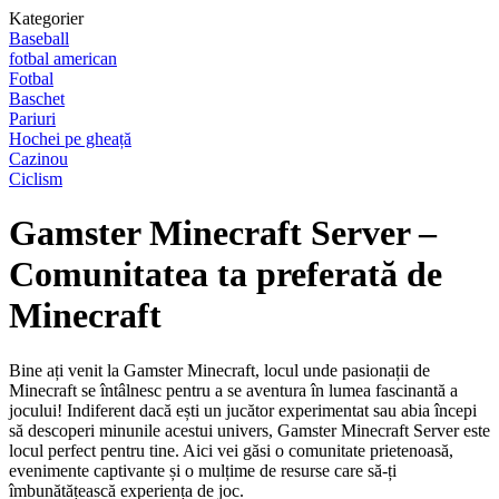
Kategorier
Baseball
fotbal american
Fotbal
Baschet
Pariuri
Hochei pe gheață
Cazinou
Ciclism
Gamster Minecraft Server –
Comunitatea ta preferată de
Minecraft
Bine ați venit la Gamster Minecraft, locul unde pasionații de
Minecraft se întâlnesc pentru a se aventura în lumea fascinantă a
jocului! Indiferent dacă ești un jucător experimentat sau abia începi
să descoperi minunile acestui univers, Gamster Minecraft Server este
locul perfect pentru tine. Aici vei găsi o comunitate prietenoasă,
evenimente captivante și o mulțime de resurse care să-ți
îmbunătățească experiența de joc.