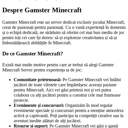
Despre Gamster Minecraft
Gamster Minecraft este un server dedicat exclusiv jocului Minecraft,
creat de pasionați pentru pasionați. Cu o vastă experiență în domeniu
și o echipă dedicată, ne străduim să oferim cel mai bun mediu de joc
pentru toți cei care își doresc să-și exploreze creativitatea și să-și
îmbunătățească abilitățile în Minecraft.
De ce Gamster Minecraft?
Există mai multe motive pentru care ar trebui să alegi Gamster
Minecraft Server pentru experiența ta de joc:
Comunitate prietenoasă:
Pe Gamster Minecraft vei întâlni
jucători de toate vârstele care împărtășesc aceeași pasiune
pentru Minecraft. Aici vei găsi prieteni noi și vei putea
colabora cu alți jucători pentru a construi cele mai frumoase
proiecte.
Evenimente și concursuri:
Organizăm în mod regulat
evenimente speciale și concursuri pentru a menține atmosfera
activă și captivantă. Poți participa la competiții creative sau la
aventuri inedite alături de alți jucători.
Resurse și suport:
Pe Gamster Minecraft vei găsi o gamă