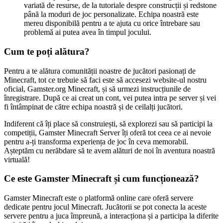
variată de resurse, de la tutoriale despre construcții și redstone
până la moduri de joc personalizate. Echipa noastră este
mereu disponibilă pentru a te ajuta cu orice întrebare sau
problemă ai putea avea în timpul jocului.
Cum te poți alătura?
Pentru a te alătura comunității noastre de jucători pasionați de
Minecraft, tot ce trebuie să faci este să accesezi website-ul nostru
oficial, Gamster.org Minecraft, și să urmezi instrucțiunile de
înregistrare. După ce ai creat un cont, vei putea intra pe server și vei
fi întâmpinat de către echipa noastră și de ceilalți jucători.
Indiferent că îți place să construiești, să explorezi sau să participi la
competiții, Gamster Minecraft Server îți oferă tot ceea ce ai nevoie
pentru a-ți transforma experiența de joc în ceva memorabil.
Așteptăm cu nerăbdare să te avem alături de noi în aventura noastră
virtuală!
Ce este Gamster Minecraft și cum funcționează?
Gamster Minecraft este o platformă online care oferă servere
dedicate pentru jocul Minecraft. Jucătorii se pot conecta la aceste
servere pentru a juca împreună, a interacționa și a participa la diferite