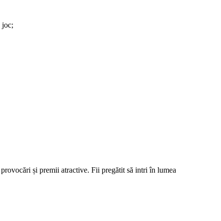
 joc;
rovocări și premii atractive. Fii pregătit să intri în lumea