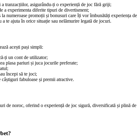
tranzacțiilor, asigurându-ți o experiență de joc fără griji;
 de a experimenta diferite tipuri de divertisment;
 la numeroase promoții și bonusuri care îți vor îmbunătăți experiența de
a te ajuta în orice situație sau nelămurire legată de jocuri.
ază acești pași simpli:
ți un cont de utilizator;
a plasa pariuri și juca jocurile preferate;
atul;
au începi să te joci;
 câștiguri fabuloase și premii atractive.
 de noroc, oferind o experiență de joc sigură, diversificată și plină de p
rbet?