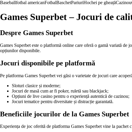
Baseball
fotbal american
Fotbal
Baschet
Pariuri
Hochei pe gheață
Cazinou
Games Superbet – Jocuri de calit
Despre Games Superbet
Games Superbet este o platformă online care oferă o gamă variată de jocu
opțiunilor disponibile.
Jocuri disponibile pe platformă
Pe platforma Games Superbet vei găsi o varietate de jocuri care acoperă o 
Sloturi clasice și moderne;
Jocuri de masă cum ar fi poker, ruletă sau blackjack;
Opțiuni de live casino pentru o experiență autentică de cazinou;
Jocuri tematice pentru diversitate și distracție garantată.
Beneficiile jocurilor de la Games Superbet
Experiența de joc oferită de platforma Games Superbet vine la pachet cu