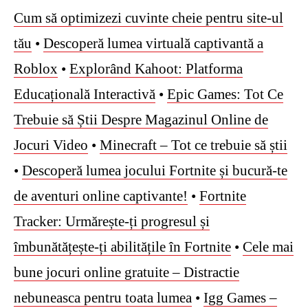
Cum să optimizezi cuvinte cheie pentru site-ul
tău
•
Descoperă lumea virtuală captivantă a
Roblox
•
Explorând Kahoot: Platforma
Educațională Interactivă
•
Epic Games: Tot Ce
Trebuie să Știi Despre Magazinul Online de
Jocuri Video
•
Minecraft – Tot ce trebuie să știi
•
Descoperă lumea jocului Fortnite și bucură-te
de aventuri online captivante!
•
Fortnite
Tracker: Urmărește-ți progresul și
îmbunătățește-ți abilitățile în Fortnite
•
Cele mai
bune jocuri online gratuite – Distractie
nebuneasca pentru toata lumea
•
Igg Games –