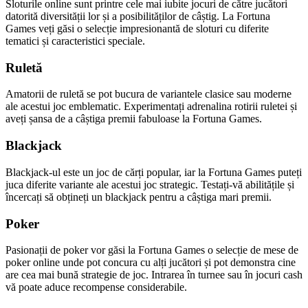
Sloturile online sunt printre cele mai iubite jocuri de către jucători
datorită diversității lor și a posibilităților de câștig. La Fortuna
Games veți găsi o selecție impresionantă de sloturi cu diferite
tematici și caracteristici speciale.
Ruletă
Amatorii de ruletă se pot bucura de variantele clasice sau moderne
ale acestui joc emblematic. Experimentați adrenalina rotirii ruletei și
aveți șansa de a câștiga premii fabuloase la Fortuna Games.
Blackjack
Blackjack-ul este un joc de cărți popular, iar la Fortuna Games puteți
juca diferite variante ale acestui joc strategic. Testați-vă abilitățile și
încercați să obțineți un blackjack pentru a câștiga mari premii.
Poker
Pasionații de poker vor găsi la Fortuna Games o selecție de mese de
poker online unde pot concura cu alți jucători și pot demonstra cine
are cea mai bună strategie de joc. Intrarea în turnee sau în jocuri cash
vă poate aduce recompense considerabile.