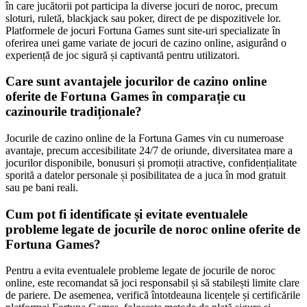
în care jucătorii pot participa la diverse jocuri de noroc, precum
sloturi, ruletă, blackjack sau poker, direct de pe dispozitivele lor.
Platformele de jocuri Fortuna Games sunt site-uri specializate în
oferirea unei game variate de jocuri de cazino online, asigurând o
experiență de joc sigură și captivantă pentru utilizatori.
Care sunt avantajele jocurilor de cazino online
oferite de Fortuna Games în comparație cu
cazinourile tradiționale?
Jocurile de cazino online de la Fortuna Games vin cu numeroase
avantaje, precum accesibilitate 24/7 de oriunde, diversitatea mare a
jocurilor disponibile, bonusuri și promoții atractive, confidențialitate
sporită a datelor personale și posibilitatea de a juca în mod gratuit
sau pe bani reali.
Cum pot fi identificate și evitate eventualele
probleme legate de jocurile de noroc online oferite de
Fortuna Games?
Pentru a evita eventualele probleme legate de jocurile de noroc
online, este recomandat să joci responsabil și să stabilești limite clare
de pariere. De asemenea, verifică întotdeauna licențele și certificările