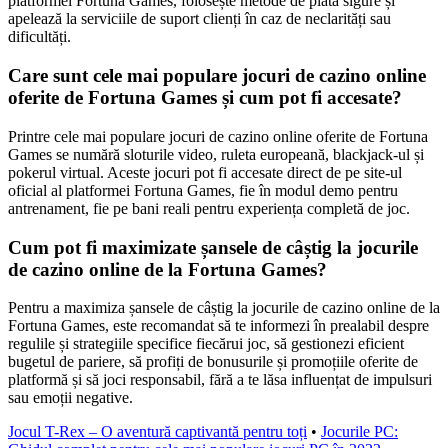
platformei Fortuna Games, folosește metode de plată sigure și
apelează la serviciile de suport clienți în caz de neclarități sau
dificultăți.
Care sunt cele mai populare jocuri de cazino online
oferite de Fortuna Games și cum pot fi accesate?
Printre cele mai populare jocuri de cazino online oferite de Fortuna
Games se numără sloturile video, ruleta europeană, blackjack-ul și
pokerul virtual. Aceste jocuri pot fi accesate direct de pe site-ul
oficial al platformei Fortuna Games, fie în modul demo pentru
antrenament, fie pe bani reali pentru experiența completă de joc.
Cum pot fi maximizate șansele de câștig la jocurile
de cazino online de la Fortuna Games?
Pentru a maximiza șansele de câștig la jocurile de cazino online de la
Fortuna Games, este recomandat să te informezi în prealabil despre
regulile și strategiile specifice fiecărui joc, să gestionezi eficient
bugetul de pariere, să profiți de bonusurile și promoțiile oferite de
platformă și să joci responsabil, fără a te lăsa influențat de impulsuri
sau emoții negative.
Jocul T-Rex – O aventură captivantă pentru toți
•
Jocurile PC: