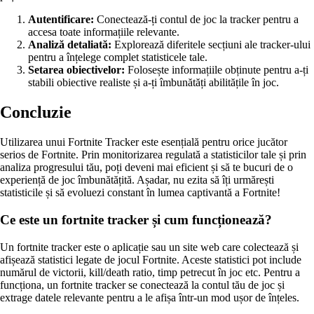
Autentificare:
Conectează-ți contul de joc la tracker pentru a
accesa toate informațiile relevante.
Analiză detaliată:
Explorează diferitele secțiuni ale tracker-ului
pentru a înțelege complet statisticele tale.
Setarea obiectivelor:
Folosește informațiile obținute pentru a-ți
stabili obiective realiste și a-ți îmbunătăți abilitățile în joc.
Concluzie
Utilizarea unui Fortnite Tracker este esențială pentru orice jucător
serios de Fortnite. Prin monitorizarea regulată a statisticilor tale și prin
analiza progresului tău, poți deveni mai eficient și să te bucuri de o
experiență de joc îmbunătățită. Așadar, nu ezita să îți urmărești
statisticile și să evoluezi constant în lumea captivantă a Fortnite!
Ce este un fortnite tracker și cum funcționează?
Un fortnite tracker este o aplicație sau un site web care colectează și
afișează statistici legate de jocul Fortnite. Aceste statistici pot include
numărul de victorii, kill/death ratio, timp petrecut în joc etc. Pentru a
funcționa, un fortnite tracker se conectează la contul tău de joc și
extrage datele relevante pentru a le afișa într-un mod ușor de înțeles.