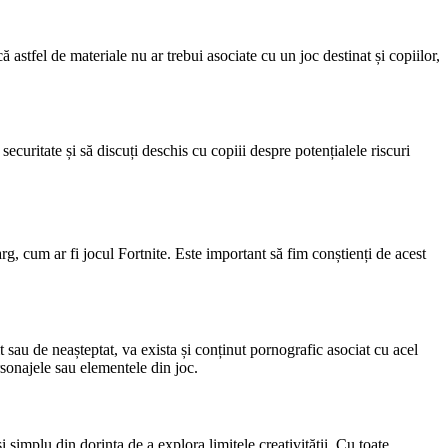
 astfel de materiale nu ar trebui asociate cu un joc destinat și copiilor,
securitate și să discuți deschis cu copiii despre potențialele riscuri
g, cum ar fi jocul Fortnite. Este important să fim conștienți de acest
t sau de neașteptat, va exista și conținut pornografic asociat cu acel
rsonajele sau elementele din joc.
simplu din dorința de a explora limitele creativității. Cu toate