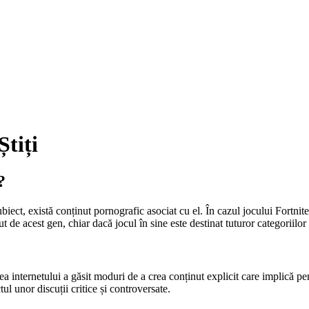
Știți
?
iect, există conținut pornografic asociat cu el. În cazul jocului Fortnite
e acest gen, chiar dacă jocul în sine este destinat tuturor categoriilor 
a internetului a găsit moduri de a crea conținut explicit care implică pe
 unor discuții critice și controversate.