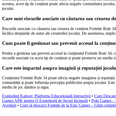
acestea, acest tip de conținut poate afecta negativ comunitatea jocului
jocului.
Care sunt riscurile asociate cu căutarea sau crearea d
Riscurile asociate cu căutarea sau crearea de conținut Fortnite Rule 34 
încălca drepturile de autor ale creatorilor jocului. De asemenea, implica
Cum poate fi gestionat sau prevenit accesul la conținu
Pentru a gestiona sau preveni accesul la conținutul Fortnite Rule 34, co
riscurile asociate cu acest tip de conținut și poate promova un mediu o
Care este impactul asupra imaginii și reputației joculu
Conținutul Fortnite Rule 34 poate afecta negativ imaginea și reputația j
comunității și poate influența percepția publicului asupra jocului. Est
mediu de joc sănătos și sigur.
Explorând Kahoot: Platforma Educațională Interactivă
•
Cum Descarci
Games APK pentru O Experiență de Jocuri Incitantă
•
Poki Games – P
Aventuri
•
Cum să descarci Fortnite de la Epic Games – Ghid comple