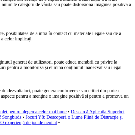
u anumite categorii de vârstă sau poate distorsiona imaginea pozitivă a
, posibilitatea de a intra în contact cu materiale ilegale sau de a
 a celor implicați.
inutul generat de utilizatori, poate educa membrii cu privire la
uri pentru a monitoriza și elimina conținutul inadecvat sau ilegal.
 de dezvoltatori, poate genera controverse sau critici din partea
ste aspecte pentru a menține o imagine pozitivă și pentru a promova un
plet pentru alegerea celor mai bune
•
Descarcă Aplicația Superbet
f Songbirds
•
Jocuri Y8: Descoperă o Lume Plină de Distracție și
 experiență de joc de neuitat
•