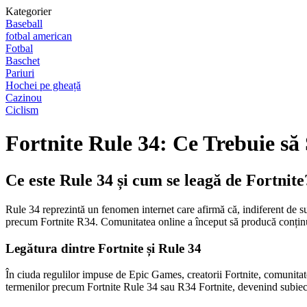
Kategorier
Baseball
fotbal american
Fotbal
Baschet
Pariuri
Hochei pe gheață
Cazinou
Ciclism
Fortnite Rule 34: Ce Trebuie să 
Ce este Rule 34 și cum se leagă de Fortnite
Rule 34 reprezintă un fenomen internet care afirmă că, indiferent de sub
precum Fortnite R34. Comunitatea online a început să producă conținut d
Legătura dintre Fortnite și Rule 34
În ciuda regulilor impuse de Epic Games, creatorii Fortnite, comunitate
termenilor precum Fortnite Rule 34 sau R34 Fortnite, devenind subiectul