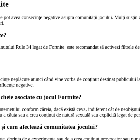
ite
e pot avea consecințe negative asupra comunității jocului. Mulți susțin că
ri.
te?
inutului Rule 34 legat de Fortnite, este recomandat să activezi filtrele de 
ințe neplăcute atunci când vine vorba de conținut destinat publicului lar
nfluențe negative.
 cheie asociate cu jocul Fortnite?
internetului conform căreia, dacă există ceva, indiferent cât de neobișnui
tru a căuta sau a crea conținut de natură sexuală sau explicită legat de pe
4 și cum afectează comunitatea jocului?
te, dorința de a experimenta sau de a crea conținut provocator sau pur și 