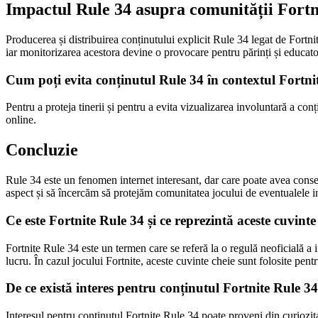
Impactul Rule 34 asupra comunității Fortn
Producerea și distribuirea conținutului explicit Rule 34 legat de Fortnit
iar monitorizarea acestora devine o provocare pentru părinți și educato
Cum poți evita conținutul Rule 34 în contextul Fortni
Pentru a proteja tinerii și pentru a evita vizualizarea involuntară a conț
online.
Concluzie
Rule 34 este un fenomen internet interesant, dar care poate avea consec
aspect și să încercăm să protejăm comunitatea jocului de eventualele i
Ce este Fortnite Rule 34 și ce reprezintă aceste cuvinte
Fortnite Rule 34 este un termen care se referă la o regulă neoficială a 
lucru. În cazul jocului Fortnite, aceste cuvinte cheie sunt folosite pen
De ce există interes pentru conținutul Fortnite Rule 3
Interesul pentru conținutul Fortnite Rule 34 poate proveni din curiozita