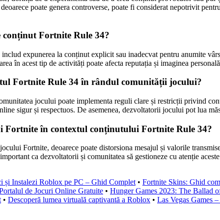
, deoarece poate genera controverse, poate fi considerat nepotrivit pentr
e conținut Fortnite Rule 34?
includ expunerea la conținut explicit sau inadecvat pentru anumite vârste
rea în acest tip de activități poate afecta reputația și imaginea personală
tul Fortnite Rule 34 în rândul comunității jocului?
munitatea jocului poate implementa reguli clare și restricții privind conț
nline sigur și respectuos. De asemenea, dezvoltatorii jocului pot lua măs
i Fortnite în contextul conținutului Fortnite Rule 34?
ocului Fortnite, deoarece poate distorsiona mesajul și valorile transmise
e important ca dezvoltatorii și comunitatea să gestioneze cu atenție ace
 și Instalezi Roblox pe PC – Ghid Complet
•
Fortnite Skins: Ghid com
ortalul de Jocuri Online Gratuite
•
Hunger Games 2023: The Ballad o
t
•
Descoperă lumea virtuală captivantă a Roblox
•
Las Vegas Games – O