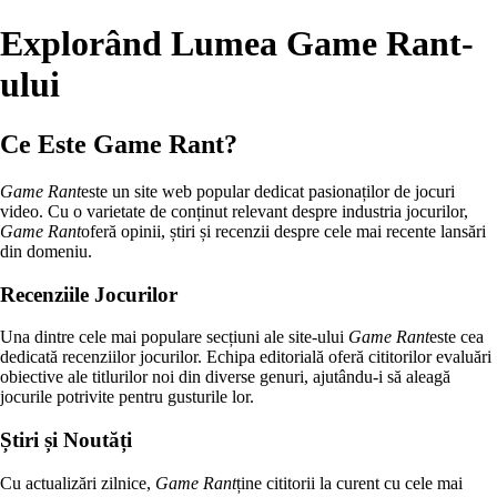
Explorând Lumea Game Rant-
ului
Ce Este Game Rant?
Game Rant
este un site web popular dedicat pasionaților de jocuri
video. Cu o varietate de conținut relevant despre industria jocurilor,
Game Rant
oferă opinii, știri și recenzii despre cele mai recente lansări
din domeniu.
Recenziile Jocurilor
Una dintre cele mai populare secțiuni ale site-ului
Game Rant
este cea
dedicată recenziilor jocurilor. Echipa editorială oferă cititorilor evaluări
obiective ale titlurilor noi din diverse genuri, ajutându-i să aleagă
jocurile potrivite pentru gusturile lor.
Știri și Noutăți
Cu actualizări zilnice,
Game Rant
ține cititorii la curent cu cele mai