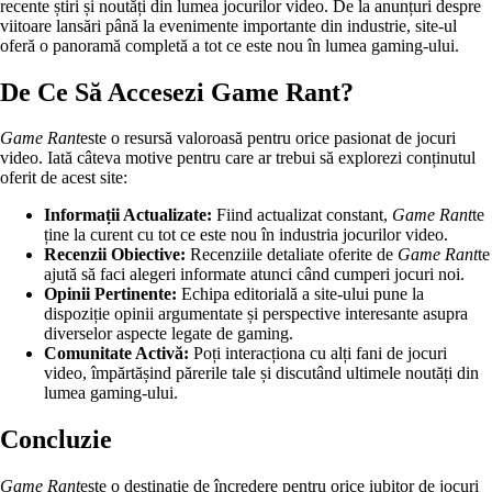
recente știri și noutăți din lumea jocurilor video. De la anunțuri despre
viitoare lansări până la evenimente importante din industrie, site-ul
oferă o panoramă completă a tot ce este nou în lumea gaming-ului.
De Ce Să Accesezi Game Rant?
Game Rant
este o resursă valoroasă pentru orice pasionat de jocuri
video. Iată câteva motive pentru care ar trebui să explorezi conținutul
oferit de acest site:
Informații Actualizate:
Fiind actualizat constant,
Game Rant
te
ține la curent cu tot ce este nou în industria jocurilor video.
Recenzii Obiective:
Recenziile detaliate oferite de
Game Rant
te
ajută să faci alegeri informate atunci când cumperi jocuri noi.
Opinii Pertinente:
Echipa editorială a site-ului pune la
dispoziție opinii argumentate și perspective interesante asupra
diverselor aspecte legate de gaming.
Comunitate Activă:
Poți interacționa cu alți fani de jocuri
video, împărtășind părerile tale și discutând ultimele noutăți din
lumea gaming-ului.
Concluzie
Game Rant
este o destinație de încredere pentru orice iubitor de jocuri