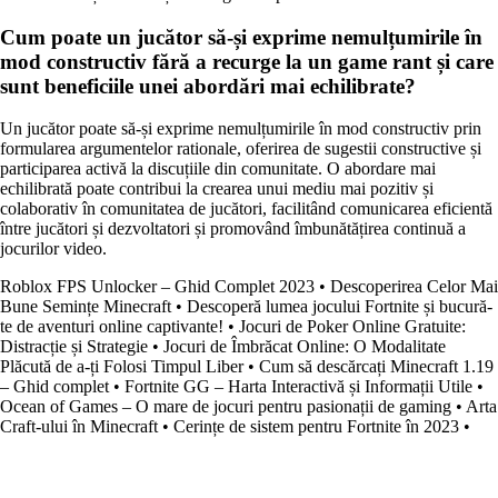
Cum poate un jucător să-și exprime nemulțumirile în
mod constructiv fără a recurge la un game rant și care
sunt beneficiile unei abordări mai echilibrate?
Un jucător poate să-și exprime nemulțumirile în mod constructiv prin
formularea argumentelor rationale, oferirea de sugestii constructive și
participarea activă la discuțiile din comunitate. O abordare mai
echilibrată poate contribui la crearea unui mediu mai pozitiv și
colaborativ în comunitatea de jucători, facilitând comunicarea eficientă
între jucători și dezvoltatori și promovând îmbunătățirea continuă a
jocurilor video.
Roblox FPS Unlocker – Ghid Complet 2023
•
Descoperirea Celor Mai
Bune Semințe Minecraft
•
Descoperă lumea jocului Fortnite și bucură-
te de aventuri online captivante!
•
Jocuri de Poker Online Gratuite:
Distracție și Strategie
•
Jocuri de Îmbrăcat Online: O Modalitate
Plăcută de a-ți Folosi Timpul Liber
•
Cum să descărcați Minecraft 1.19
– Ghid complet
•
Fortnite GG – Harta Interactivă și Informații Utile
•
Ocean of Games – O mare de jocuri pentru pasionații de gaming
•
Arta
Craft-ului în Minecraft
•
Cerințe de sistem pentru Fortnite în 2023
•