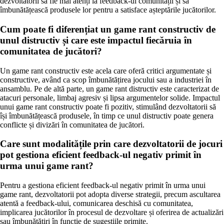
dezvoltatorii să fie mai atenți la feedback-ul comunității și să
îmbunătățească produsele lor pentru a satisface așteptările jucătorilor.
Cum poate fi diferențiat un game rant constructiv de
unul distructiv și care este impactul fiecăruia în
comunitatea de jucători?
Un game rant constructiv este acela care oferă critici argumentate și
constructive, având ca scop îmbunătățirea jocului sau a industriei în
ansamblu. Pe de altă parte, un game rant distructiv este caracterizat de
atacuri personale, limbaj agresiv și lipsa argumentelor solide. Impactul
unui game rant constructiv poate fi pozitiv, stimulând dezvoltatorii să
își îmbunătățească produsele, în timp ce unul distructiv poate genera
conflicte și divizări în comunitatea de jucători.
Care sunt modalitățile prin care dezvoltatorii de jocuri
pot gestiona eficient feedback-ul negativ primit în
urma unui game rant?
Pentru a gestiona eficient feedback-ul negativ primit în urma unui
game rant, dezvoltatorii pot adopta diverse strategii, precum ascultarea
atentă a feedback-ului, comunicarea deschisă cu comunitatea,
implicarea jucătorilor în procesul de dezvoltare și oferirea de actualizări
sau îmbunătățiri în funcție de sugestiile primite.