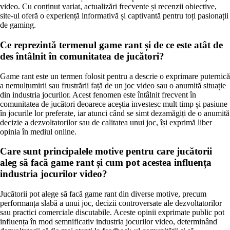
video. Cu conținut variat, actualizări frecvente și recenzii obiective,
site-ul oferă o experiență informativă și captivantă pentru toți pasionații
de gaming.
Ce reprezintă termenul game rant și de ce este atât de
des întâlnit în comunitatea de jucători?
Game rant este un termen folosit pentru a descrie o exprimare puternică
a nemulțumirii sau frustrării față de un joc video sau o anumită situație
din industria jocurilor. Acest fenomen este întâlnit frecvent în
comunitatea de jucători deoarece aceștia investesc mult timp și pasiune
în jocurile lor preferate, iar atunci când se simt dezamăgiți de o anumită
decizie a dezvoltatorilor sau de calitatea unui joc, își exprimă liber
opinia în mediul online.
Care sunt principalele motive pentru care jucătorii
aleg să facă game rant și cum pot acestea influența
industria jocurilor video?
Jucătorii pot alege să facă game rant din diverse motive, precum
performanța slabă a unui joc, decizii controversate ale dezvoltatorilor
sau practici comerciale discutabile. Aceste opinii exprimate public pot
influența în mod semnificativ industria jocurilor video, determinând