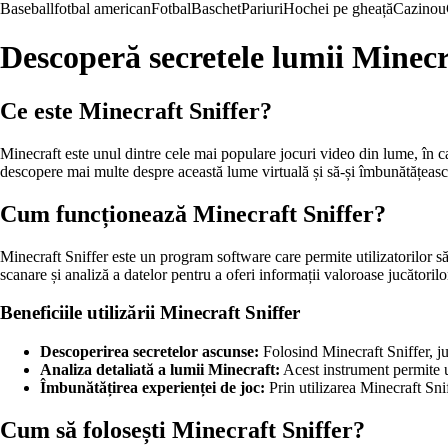
Baseball
fotbal american
Fotbal
Baschet
Pariuri
Hochei pe gheață
Cazinou
Descoperă secretele lumii Minecr
Ce este Minecraft Sniffer?
Minecraft este unul dintre cele mai populare jocuri video din lume, în car
descopere mai multe despre această lume virtuală și să-și îmbunătățeasc
Cum funcționează Minecraft Sniffer?
Minecraft Sniffer este un program software care permite utilizatorilor să
scanare și analiză a datelor pentru a oferi informații valoroase jucătorilo
Beneficiile utilizării Minecraft Sniffer
Descoperirea secretelor ascunse:
Folosind Minecraft Sniffer, juc
Analiza detaliată a lumii Minecraft:
Acest instrument permite uti
Îmbunătățirea experienței de joc:
Prin utilizarea Minecraft Snif
Cum să folosești Minecraft Sniffer?