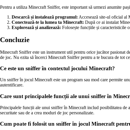
Pentru a utiliza Minecraft Sniffer, este important să urmezi anumite pași
Descarcă și instalează programul:
Accesează site-ul oficial al 
Conectează-te la lumea ta Minecraft:
După ce ai instalat Minecr
Explorează și analizează:
Folosește funcțiile și caracteristicile
Concluzie
Minecraft Sniffer este un instrument util pentru orice jucător pasionat d
de joc. Nu ezita să încerci Minecraft Sniffer pentru a te bucura de tot ce
Ce este un sniffer în contextul jocului Minecraft?
Un sniffer în jocul Minecraft este un program sau mod care permite unui j
autentificare.
Care sunt principalele funcții ale unui sniffer în Minec
Principalele funcții ale unui sniffer în Minecraft includ posibilitatea de a
securitate sau de a crea moduri de joc personalizate.
Cum poate fi folosit un sniffer în jocul Minecraft pent