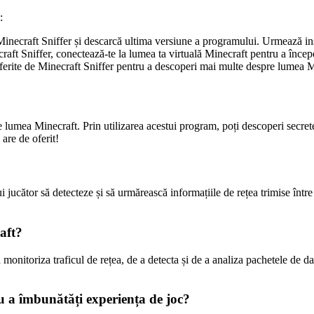
:
Minecraft Sniffer și descarcă ultima versiune a programului. Urmează inst
aft Sniffer, conectează-te la lumea ta virtuală Minecraft pentru a începe
 oferite de Minecraft Sniffer pentru a descoperi mai multe despre lumea M
e lumea Minecraft. Prin utilizarea acestui program, poți descoperi secrete
 are de oferit!
ucător să detecteze și să urmărească informațiile de rețea trimise între s
raft?
 monitoriza traficul de rețea, de a detecta și de a analiza pachetele de date
ru a îmbunătăți experiența de joc?