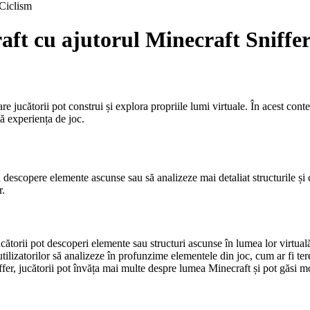
Ciclism
aft cu ajutorul Minecraft Sniffe
e jucătorii pot construi și explora propriile lumi virtuale. În acest cont
ă experiența de joc.
 descopere elemente ascunse sau să analizeze mai detaliat structurile și c
r.
ătorii pot descoperi elemente sau structuri ascunse în lumea lor virtuală,
lizatorilor să analizeze în profunzime elementele din joc, cum ar fi teren
fer, jucătorii pot învăța mai multe despre lumea Minecraft și pot găsi modal