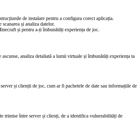
rucțiunile de instalare pentru a configura corect aplicația.
 scanarea și analiza datelor.
inecraft și pentru a-ți îmbunătăți experiența de joc.
 ascunse, analiza detaliată a lumii virtuale și îmbunătăți experiența ta
erver și clienții de joc, cum ar fi pachetele de date sau informațiile de
 trimise între server și clienți, de a identifica vulnerabilități de