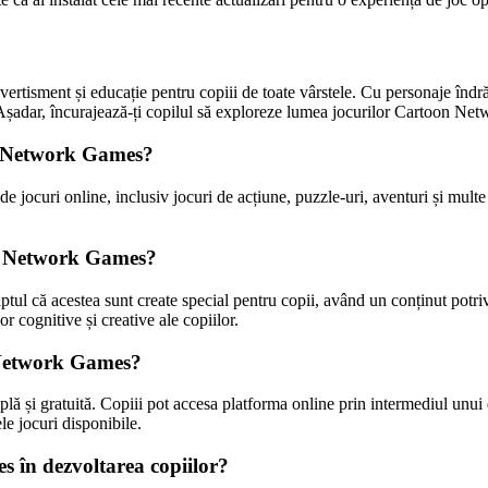
isment și educație pentru copiii de toate vârstele. Cu personaje îndrăgi
 Așadar, încurajează-ți copilul să exploreze lumea jocurilor Cartoon Netw
on Network Games?
 jocuri online, inclusiv jocuri de acțiune, puzzle-uri, aventuri și multe
on Network Games?
l că acestea sunt create special pentru copii, având un conținut potrivit
or cognitive și creative ale copiilor.
n Network Games?
 și gratuită. Copiii pot accesa platforma online prin intermediul unui di
ele jocuri disponibile.
s în dezvoltarea copiilor?