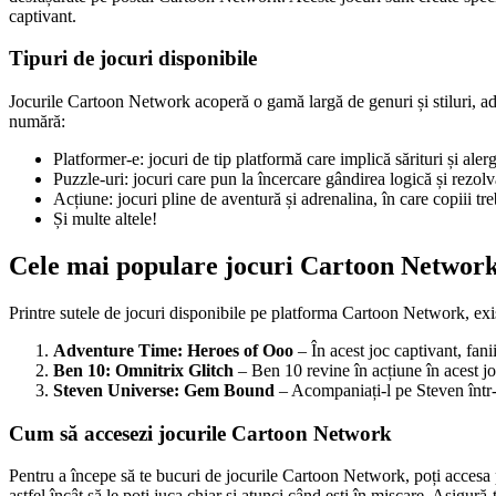
captivant.
Tipuri de jocuri disponibile
Jocurile Cartoon Network acoperă o gamă largă de genuri și stiluri, adr
numără:
Platformer-e: jocuri de tip platformă care implică sărituri și aler
Puzzle-uri: jocuri care pun la încercare gândirea logică și rezol
Acțiune: jocuri pline de aventură și adrenalina, în care copiii tr
Și multe altele!
Cele mai populare jocuri Cartoon Networ
Printre sutele de jocuri disponibile pe platforma Cartoon Network, exis
Adventure Time: Heroes of Ooo
– În acest joc captivant, fani
Ben 10: Omnitrix Glitch
– Ben 10 revine în acțiune în acest joc
Steven Universe: Gem Bound
– Acompaniați-l pe Steven într-o
Cum să accesezi jocurile Cartoon Network
Pentru a începe să te bucuri de jocurile Cartoon Network, poți accesa 
astfel încât să le poți juca chiar și atunci când ești în mișcare. Asigură