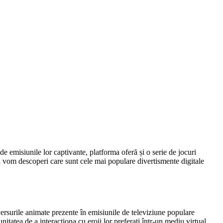
e emisiunile lor captivante, platforma oferă și o serie de jocuri
 vom descoperi care sunt cele mai populare divertismente digitale
ersurile animate prezente în emisiunile de televiziune populare
itatea de a interacționa cu eroii lor preferați într-un mediu virtual