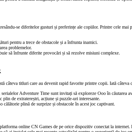
esându-se diferitelor gusturi și preferințe ale copiilor. Printre cele mai
gături pentru a trece de obstacole și a înfrunta inamici.
varea problemelor.
ebuie să înfrunte diferite provocări și să rezolve misiuni complexe.
k
tă câteva titluri care au devenit rapid favorite printre copii. Iată câtev
i serialelor Adventure Time sunt invitați să exploreze Ooo în căutarea ave
 plin de extratereștri, acțiune și puzzle-uri interesante.
 călătorie plină de surprize și obstacole în acest joc captivant.
platforma online CN Games de pe orice dispozitiv conectat la internet. D
-te că ai instalat cele mai recente actualizări pentru o experiență de joc 