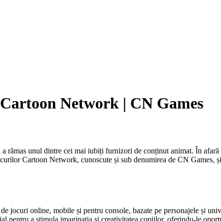
le Cartoon Network | CN Games
 rămas unul dintre cei mai iubiți furnizori de conținut animat. În afară d
l jocurilor Cartoon Network, cunoscute și sub denumirea de CN Games, și
 jocuri online, mobile și pentru console, bazate pe personajele și univ
 pentru a stimula imaginația și creativitatea copiilor, oferindu-le oportun