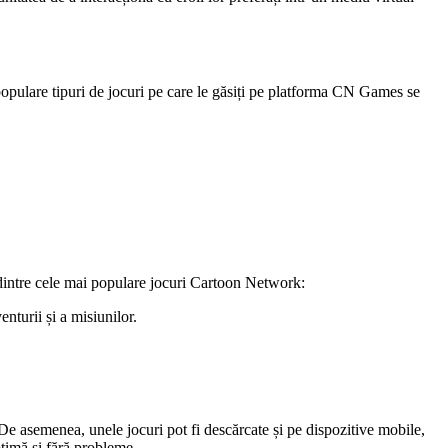
 populare tipuri de jocuri pe care le găsiți pe platforma CN Games se
a dintre cele mai populare jocuri Cartoon Network:
nturii și a misiunilor.
e asemenea, unele jocuri pot fi descărcate și pe dispozitive mobile,
optimă și fără probleme.