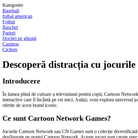
Kategorier
Baseball
fotbal american
Fotbal
Baschet
Pariuri
Hochei pe gheață
Cazinou
Ciclism
Descoperă distracția cu jocuri
Introducere
În lumea plină de culoare a televiziunii pentru copii, Cartoon Network a
interactive care îi încântă pe cei mici. Astăzi, vom explora universu
oferite de acest brand iconic.
Ce sunt Cartoon Network Games?
Jocurile Cartoon Network sau CN Games sunt o colecție diversificată de
desfășurate pe postul Cartoon Network. Aceste jocuri sunt create special