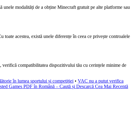
nsă unele modalități de a obține Minecraft gratuit pe alte platforme sau
u toate acestea, există unele diferențe în ceea ce privește controalele
, verifică compatibilitatea dispozitivului tău cu cerințele minime de
ătorie în lumea sportului și competiției
•
VAC nu a putut verifica
sted Games PDF în Română – Caută și Descarcă Cea Mai Recentă