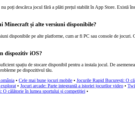
 nu poți descărca jocul fără a plăti prețul stabilit în App Store. Există î
i Minecraft și alte versiuni disponibile?
iuni disponibile pe alte platforme, cum ar fi PC sau console de jocuri. C
un dispozitiv iOS?
uficient spațiu de stocare disponibil pentru a instala jocul. De asemenea
probleme pe dispozitivul tău.
România
•
Cele mai bune jocuri mobile
•
Jocurile Rapid București: O căl
 explorat
•
Jocuri arcade: Parte integrantă a istoriei jocurilor video
•
Twi
: O călătorie în lumea sportului și competiției
•