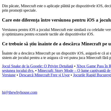
Din păcate, Minecraft este o aplicație plătită pe dispozitivele iOS, deci
prin promoții speciale.
Care este diferența între versiunea pentru iOS a joculu
Versiunea pentru iOS a jocului Minecraft este similară cu celelalte vers
și optimizarea pentru ecranele tactile ale dispozitivelor iOS.
Ce trebuie să știu înainte de a descărca Minecraft pe 
Înainte de a descărca Minecraft pe un dispozitiv iOS, asigură-te că ai s
sistem ale jocului pentru a te asigura că vei putea juca Minecraft fără 
Jocul Snakе de la Google: O Privire Detaliată
•
Xbox Game Pass în 
sesiunea jocului dvs.
•
Minecraft: Story Mode – O lume captivantă de
Versiune
•
Descarcă Minecraft Free și Ușor
•
Jocurile Rapid București
hi@thewhyhouse.com