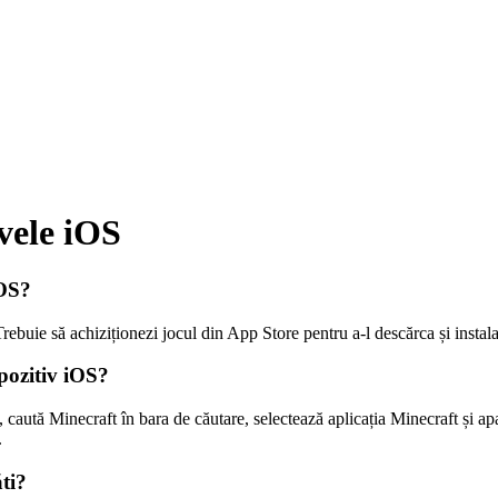
vele iOS
iOS?
Trebuie să achiziționezi jocul din App Store pentru a-l descărca și insta
pozitiv iOS?
caută Minecraft în bara de căutare, selectează aplicația Minecraft și a
.
ti?