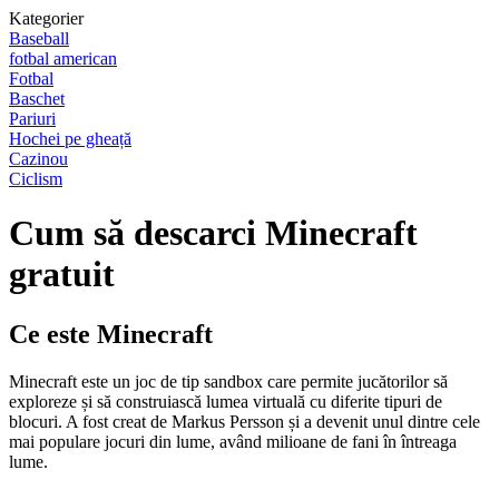
Kategorier
Baseball
fotbal american
Fotbal
Baschet
Pariuri
Hochei pe gheață
Cazinou
Ciclism
Cum să descarci Minecraft
gratuit
Ce este Minecraft
Minecraft este un joc de tip sandbox care permite jucătorilor să
exploreze și să construiască lumea virtuală cu diferite tipuri de
blocuri. A fost creat de Markus Persson și a devenit unul dintre cele
mai populare jocuri din lume, având milioane de fani în întreaga
lume.