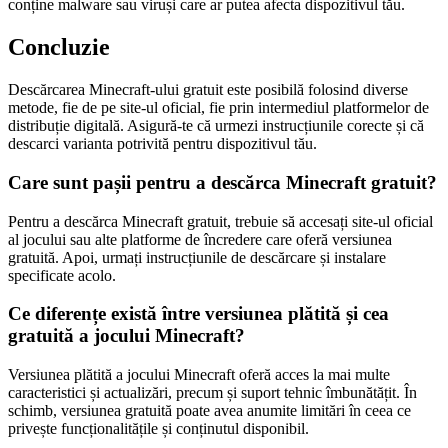
conține malware sau viruși care ar putea afecta dispozitivul tău.
Concluzie
Descărcarea Minecraft-ului gratuit este posibilă folosind diverse
metode, fie de pe site-ul oficial, fie prin intermediul platformelor de
distribuție digitală. Asigură-te că urmezi instrucțiunile corecte și că
descarci varianta potrivită pentru dispozitivul tău.
Care sunt pașii pentru a descărca Minecraft gratuit?
Pentru a descărca Minecraft gratuit, trebuie să accesați site-ul oficial
al jocului sau alte platforme de încredere care oferă versiunea
gratuită. Apoi, urmați instrucțiunile de descărcare și instalare
specificate acolo.
Ce diferențe există între versiunea plătită și cea
gratuită a jocului Minecraft?
Versiunea plătită a jocului Minecraft oferă acces la mai multe
caracteristici și actualizări, precum și suport tehnic îmbunătățit. În
schimb, versiunea gratuită poate avea anumite limitări în ceea ce
privește funcționalitățile și conținutul disponibil.