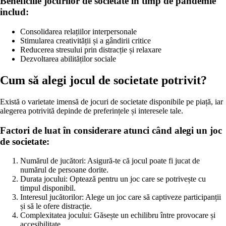
Beneficiile jocurilor de societate în timp de pandemie
includ:
Consolidarea relațiilor interpersonale
Stimularea creativității și a gândirii critice
Reducerea stresului prin distracție și relaxare
Dezvoltarea abilităților sociale
Cum să alegi jocul de societate potrivit?
Există o varietate imensă de jocuri de societate disponibile pe piață, iar
alegerea potrivită depinde de preferințele și interesele tale.
Factori de luat în considerare atunci când alegi un joc
de societate:
Numărul de jucători: Asigură-te că jocul poate fi jucat de
numărul de persoane dorite.
Durata jocului: Optează pentru un joc care se potrivește cu
timpul disponibil.
Interesul jucătorilor: Alege un joc care să captiveze participanții
și să le ofere distracție.
Complexitatea jocului: Găsește un echilibru între provocare și
accesibilitate.