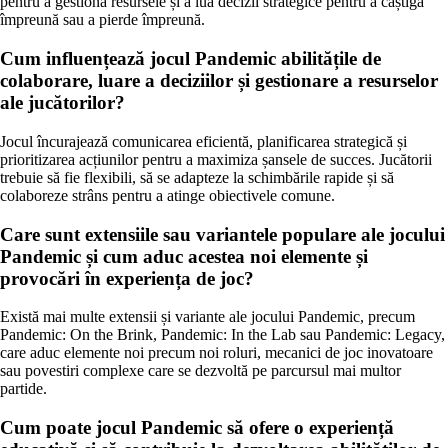
pentru a gestiona resursele și a lua decizii strategice pentru a câștiga
împreună sau a pierde împreună.
Cum influențează jocul Pandemic abilitățile de
colaborare, luare a deciziilor și gestionare a resurselor
ale jucătorilor?
Jocul încurajează comunicarea eficientă, planificarea strategică și
prioritizarea acțiunilor pentru a maximiza șansele de succes. Jucătorii
trebuie să fie flexibili, să se adapteze la schimbările rapide și să
colaboreze strâns pentru a atinge obiectivele comune.
Care sunt extensiile sau variantele populare ale jocului
Pandemic și cum aduc acestea noi elemente și
provocări în experiența de joc?
Există mai multe extensii și variante ale jocului Pandemic, precum
Pandemic: On the Brink, Pandemic: In the Lab sau Pandemic: Legacy,
care aduc elemente noi precum noi roluri, mecanici de joc inovatoare
sau povestiri complexe care se dezvoltă pe parcursul mai multor
partide.
Cum poate jocul Pandemic să ofere o experiență