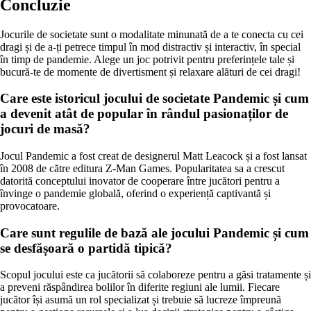
Concluzie
Jocurile de societate sunt o modalitate minunată de a te conecta cu cei
dragi și de a-ți petrece timpul în mod distractiv și interactiv, în special
în timp de pandemie. Alege un joc potrivit pentru preferințele tale și
bucură-te de momente de divertisment și relaxare alături de cei dragi!
Care este istoricul jocului de societate Pandemic și cum
a devenit atât de popular în rândul pasionaților de
jocuri de masă?
Jocul Pandemic a fost creat de designerul Matt Leacock și a fost lansat
în 2008 de către editura Z-Man Games. Popularitatea sa a crescut
datorită conceptului inovator de cooperare între jucători pentru a
învinge o pandemie globală, oferind o experiență captivantă și
provocatoare.
Care sunt regulile de bază ale jocului Pandemic și cum
se desfășoară o partidă tipică?
Scopul jocului este ca jucătorii să colaboreze pentru a găsi tratamente și
a preveni răspândirea bolilor în diferite regiuni ale lumii. Fiecare
jucător își asumă un rol specializat și trebuie să lucreze împreună