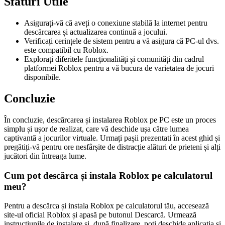
Sfaturi Utile
Asigurați-vă că aveți o conexiune stabilă la internet pentru
descărcarea și actualizarea continuă a jocului.
Verificați cerințele de sistem pentru a vă asigura că PC-ul dvs.
este compatibil cu Roblox.
Explorați diferitele funcționalități și comunități din cadrul
platformei Roblox pentru a vă bucura de varietatea de jocuri
disponibile.
Concluzie
În concluzie, descărcarea și instalarea Roblox pe PC este un proces
simplu și ușor de realizat, care vă deschide ușa către lumea
captivantă a jocurilor virtuale. Urmați pașii prezentati în acest ghid și
pregătiți-vă pentru ore nesfârșite de distracție alături de prieteni și alți
jucători din întreaga lume.
Cum pot descărca și instala Roblox pe calculatorul
meu?
Pentru a descărca și instala Roblox pe calculatorul tău, accesează
site-ul oficial Roblox și apasă pe butonul Descarcă. Urmează
instrucțiunile de instalare și, după finalizare, poți deschide aplicația și