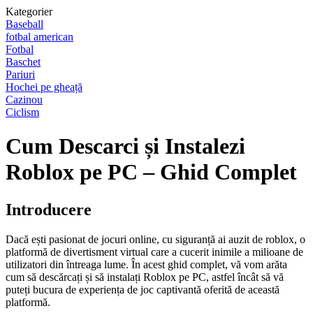
Kategorier
Baseball
fotbal american
Fotbal
Baschet
Pariuri
Hochei pe gheață
Cazinou
Ciclism
Cum Descarci și Instalezi
Roblox pe PC – Ghid Complet
Introducere
Dacă ești pasionat de jocuri online, cu siguranță ai auzit de roblox, o
platformă de divertisment virtual care a cucerit inimile a milioane de
utilizatori din întreaga lume. În acest ghid complet, vă vom arăta
cum să descărcați și să instalați Roblox pe PC, astfel încât să vă
puteți bucura de experiența de joc captivantă oferită de această
platformă.