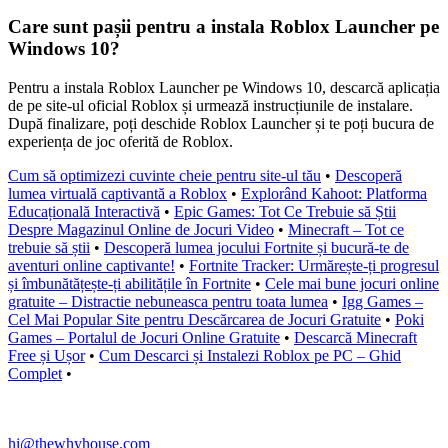
Care sunt pașii pentru a instala Roblox Launcher pe
Windows 10?
Pentru a instala Roblox Launcher pe Windows 10, descarcă aplicația
de pe site-ul oficial Roblox și urmează instrucțiunile de instalare.
După finalizare, poți deschide Roblox Launcher și te poți bucura de
experiența de joc oferită de Roblox.
Cum să optimizezi cuvinte cheie pentru site-ul tău
•
Descoperă
lumea virtuală captivantă a Roblox
•
Explorând Kahoot: Platforma
Educațională Interactivă
•
Epic Games: Tot Ce Trebuie să Știi
Despre Magazinul Online de Jocuri Video
•
Minecraft – Tot ce
trebuie să știi
•
Descoperă lumea jocului Fortnite și bucură-te de
aventuri online captivante!
•
Fortnite Tracker: Urmărește-ți progresul
și îmbunătățește-ți abilitățile în Fortnite
•
Cele mai bune jocuri online
gratuite – Distractie nebuneasca pentru toata lumea
•
Igg Games –
Cel Mai Popular Site pentru Descărcarea de Jocuri Gratuite
•
Poki
Games – Portalul de Jocuri Online Gratuite
•
Descarcă Minecraft
Free și Ușor
•
Cum Descarci și Instalezi Roblox pe PC – Ghid
Complet
•
hi@thewhyhouse.com