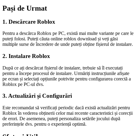
Pași de Urmat
1. Descărcare Roblox
Pentru a descărca Roblox pe PC, există mai multe variante pe care le
puteți folosi. Puteți căuta online roblox download și veți găsi
multiple surse de încredere de unde puteți obține fișierul de instalare.
2. Instalare Roblox
După ce ați descărcat fișierul de instalare, trebuie să îl executați
pentru a începe procesul de instalare. Urmăriți instrucțiunile afișate
pe ecran și selectați opțiunile potrivite pentru configurarea corectă a
Roblox pe PC-ul dvs.
3. Actualizări și Configurări
Este recomandat să verificați periodic dacă există actualizări pentru
Roblox în vederea obținerii celor mai recente caracteristici și corecții
de erori. De asemenea, puteți personaliza setările jocului după
preferințele dvs. pentru o experiență optimă.