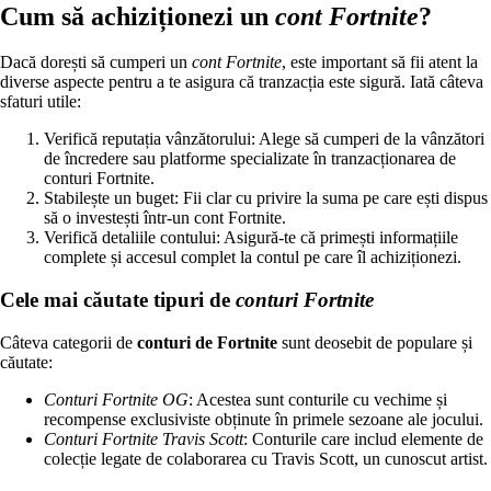
Cum să achiziționezi un
cont Fortnite
?
Dacă dorești să cumperi un
cont Fortnite
, este important să fii atent la
diverse aspecte pentru a te asigura că tranzacția este sigură. Iată câteva
sfaturi utile:
Verifică reputația vânzătorului: Alege să cumperi de la vânzători
de încredere sau platforme specializate în tranzacționarea de
conturi Fortnite.
Stabilește un buget: Fii clar cu privire la suma pe care ești dispus
să o investești într-un cont Fortnite.
Verifică detaliile contului: Asigură-te că primești informațiile
complete și accesul complet la contul pe care îl achiziționezi.
Cele mai căutate tipuri de
conturi Fortnite
Câteva categorii de
conturi de Fortnite
sunt deosebit de populare și
căutate:
Conturi Fortnite OG
: Acestea sunt conturile cu vechime și
recompense exclusiviste obținute în primele sezoane ale jocului.
Conturi Fortnite Travis Scott
: Conturile care includ elemente de
colecție legate de colaborarea cu Travis Scott, un cunoscut artist.