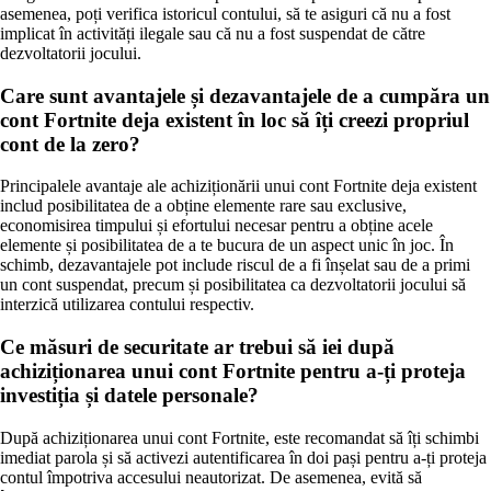
asemenea, poți verifica istoricul contului, să te asiguri că nu a fost
implicat în activități ilegale sau că nu a fost suspendat de către
dezvoltatorii jocului.
Care sunt avantajele și dezavantajele de a cumpăra un
cont Fortnite deja existent în loc să îți creezi propriul
cont de la zero?
Principalele avantaje ale achiziționării unui cont Fortnite deja existent
includ posibilitatea de a obține elemente rare sau exclusive,
economisirea timpului și efortului necesar pentru a obține acele
elemente și posibilitatea de a te bucura de un aspect unic în joc. În
schimb, dezavantajele pot include riscul de a fi înșelat sau de a primi
un cont suspendat, precum și posibilitatea ca dezvoltatorii jocului să
interzică utilizarea contului respectiv.
Ce măsuri de securitate ar trebui să iei după
achiziționarea unui cont Fortnite pentru a-ți proteja
investiția și datele personale?
După achiziționarea unui cont Fortnite, este recomandat să îți schimbi
imediat parola și să activezi autentificarea în doi pași pentru a-ți proteja
contul împotriva accesului neautorizat. De asemenea, evită să