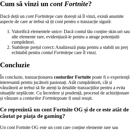
Cum să vinzi un
cont Fortnite
?
Dacă deții un
cont Fortnite
pe care dorești să îl vinzi, există anumite
aspecte de care ar trebui să ții cont pentru o tranzacție sigură:
Valorifică elementele unice: Dacă contul tău conține skin-uri sau
alte elemente rare, evidențiază-le pentru a atrage potențialii
cumpărători.
Stabilește prețul corect: Analizează piața pentru a stabili un preț
echitabil pentru
contul Fortnite
pe care îl vinzi.
Concluzie
În concluzie, tranzacționarea
conturilor Fortnite
poate fi o experiență
interesantă pentru jucătorii pasionați. Atât cumpărătorii, cât și
vânzătorii ar trebui să fie atenți la detaliile tranzacțiilor pentru a evita
situațiile neplăcute. Cu încredere și prudență, procesul de achiziționare
și vânzare a
conturilor Fortnite
poate fi unul reușit.
Ce reprezintă un cont Fortnite OG și de ce este atât de
căutat pe piața de gaming?
Un cont Fortnite OG este un cont care conține elemente rare sau