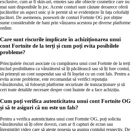
exclusive, cum ar fi skin-uri, emotes sau alte obiecte cosmetice care nu
mai sunt disponibile în joc. Aceste conturi sunt căutate deoarece oferă
jucătorilor un aspect unic și le permit să se evidențieze în fața celorlalți
jucători. De asemenea, posesorii de conturi Fortnite OG pot obține
sume considerabile de bani prin vânzarea acestora pe diverse platforme
online.
Care sunt riscurile implicate în achiziționarea unui
cont Fortnite de la terți și cum poți evita posibilele
probleme?
Principalele riscuri asociate cu cumpărarea unui cont Fortnite de la terți
includ posibilitatea ca vânzătorul să îți păcălească sau să îți fure contul,
să primești un cont suspendat sau să fii înșelat cu un cont fals. Pentru a
evita aceste probleme, este recomandat să verifici reputația
vânzătorului, să folosești platforme securizate de tranzacționare și să
ceri toate detaliile necesare despre cont înainte de a face achiziția.
Cum poți verifica autenticitatea unui cont Fortnite OG
și să te asiguri că nu este un fals?
Pentru a verifica autenticitatea unui cont Fortnite OG, poți solicita
vânzătorului să îți ofere dovezi, cum ar fi capturi de ecran sau
înregistrări video care să ateste posesia sa asupra contului respectiv. De