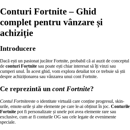
Conturi Fortnite – Ghid
complet pentru vânzare și
achiziție
Introducere
Dacă ești un pasionat jucător Fortnite, probabil că ai auzit de conceptul
de
conturi Fortnite
sau poate ești chiar interesat să îți vinzi sau
cumperi unul. În acest ghid, vom explora detaliat tot ce trebuie să știi
despre achiziționarea sau vânzarea unui cont Fortnite.
Ce reprezintă un
cont Fortnite
?
Contul Fortnite
este o identitate virtuală care conține progresul, skin-
urile, emote-urile și alte elemente pe care le-ai obținut în joc.
Conturile
Fortnite
pot fi personalizate și unele pot avea elemente rare sau
exclusive, cum ar fi conturile OG sau cele legate de evenimente
speciale.