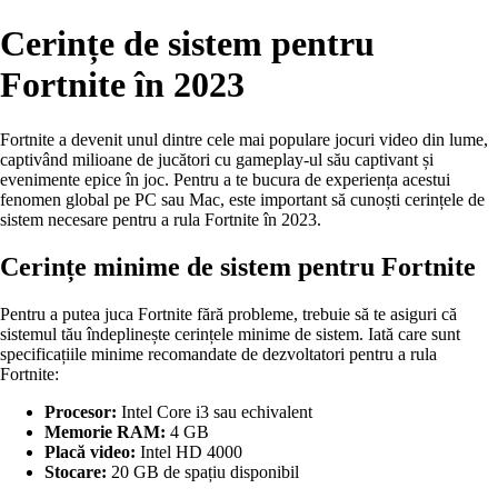
Cerințe de sistem pentru
Fortnite în 2023
Fortnite a devenit unul dintre cele mai populare jocuri video din lume,
captivând milioane de jucători cu gameplay-ul său captivant și
evenimente epice în joc. Pentru a te bucura de experiența acestui
fenomen global pe PC sau Mac, este important să cunoști cerințele de
sistem necesare pentru a rula Fortnite în 2023.
Cerințe minime de sistem pentru Fortnite
Pentru a putea juca Fortnite fără probleme, trebuie să te asiguri că
sistemul tău îndeplinește cerințele minime de sistem. Iată care sunt
specificațiile minime recomandate de dezvoltatori pentru a rula
Fortnite:
Procesor:
Intel Core i3 sau echivalent
Memorie RAM:
4 GB
Placă video:
Intel HD 4000
Stocare:
20 GB de spațiu disponibil