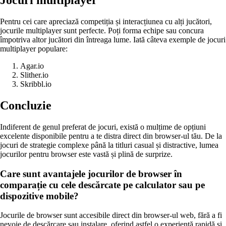
Jocuri multiplayer
Pentru cei care apreciază competiția și interacțiunea cu alți jucători,
jocurile multiplayer sunt perfecte. Poți forma echipe sau concura
împotriva altor jucători din întreaga lume. Iată câteva exemple de jocuri
multiplayer populare:
Agar.io
Slither.io
Skribbl.io
Concluzie
Indiferent de genul preferat de jocuri, există o mulțime de opțiuni
excelente disponibile pentru a te distra direct din browser-ul tău. De la
jocuri de strategie complexe până la titluri casual și distractive, lumea
jocurilor pentru browser este vastă și plină de surprize.
Care sunt avantajele jocurilor de browser în
comparație cu cele descărcate pe calculator sau pe
dispozitive mobile?
Jocurile de browser sunt accesibile direct din browser-ul web, fără a fi
nevoie de descărcare sau instalare, oferind astfel o experiență rapidă și