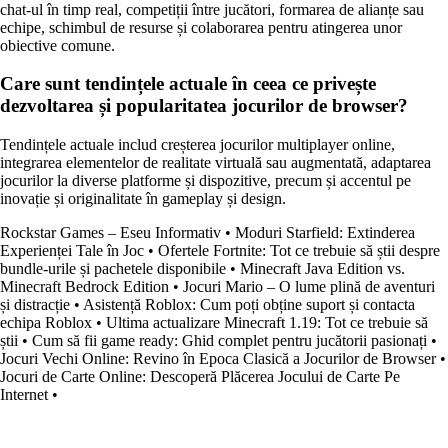
chat-ul în timp real, competiții între jucători, formarea de alianțe sau
echipe, schimbul de resurse și colaborarea pentru atingerea unor
obiective comune.
Care sunt tendințele actuale în ceea ce privește
dezvoltarea și popularitatea jocurilor de browser?
Tendințele actuale includ creșterea jocurilor multiplayer online,
integrarea elementelor de realitate virtuală sau augmentată, adaptarea
jocurilor la diverse platforme și dispozitive, precum și accentul pe
inovație și originalitate în gameplay și design.
Rockstar Games – Eseu Informativ
•
Moduri Starfield: Extinderea
Experienței Tale în Joc
•
Ofertele Fortnite: Tot ce trebuie să știi despre
bundle-urile și pachetele disponibile
•
Minecraft Java Edition vs.
Minecraft Bedrock Edition
•
Jocuri Mario – O lume plină de aventuri
și distracție
•
Asistență Roblox: Cum poți obține suport și contacta
echipa Roblox
•
Ultima actualizare Minecraft 1.19: Tot ce trebuie să
știi
•
Cum să fii game ready: Ghid complet pentru jucătorii pasionați
•
Jocuri Vechi Online: Revino în Epoca Clasică a Jocurilor de Browser
•
Jocuri de Carte Online: Descoperă Plăcerea Jocului de Carte Pe
Internet
•