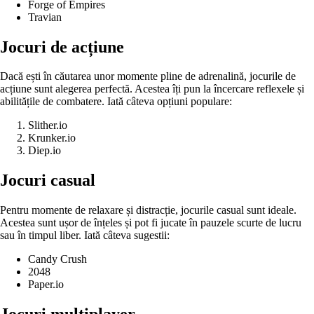
Forge of Empires
Travian
Jocuri de acțiune
Dacă ești în căutarea unor momente pline de adrenalină, jocurile de
acțiune sunt alegerea perfectă. Acestea îți pun la încercare reflexele și
abilitățile de combatere. Iată câteva opțiuni populare:
Slither.io
Krunker.io
Diep.io
Jocuri casual
Pentru momente de relaxare și distracție, jocurile casual sunt ideale.
Acestea sunt ușor de înțeles și pot fi jucate în pauzele scurte de lucru
sau în timpul liber. Iată câteva sugestii:
Candy Crush
2048
Paper.io