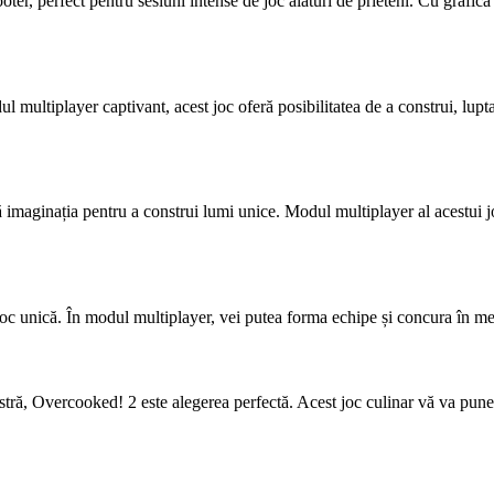
r, perfect pentru sesiuni intense de joc alături de prieteni. Cu grafică de
ultiplayer captivant, acest joc oferă posibilitatea de a construi, lupta ș
ă imaginația pentru a construi lumi unice. Modul multiplayer al acestui jo
 unică. În modul multiplayer, vei putea forma echipe și concura în meciuri
tră, Overcooked! 2 este alegerea perfectă. Acest joc culinar vă va pune l