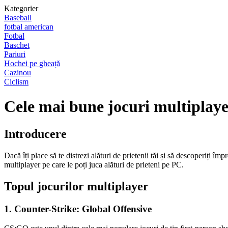
Kategorier
Baseball
fotbal american
Fotbal
Baschet
Pariuri
Hochei pe gheață
Cazinou
Ciclism
Cele mai bune jocuri multiplayer
Introducere
Dacă îți place să te distrezi alături de prietenii tăi și să descoperiți î
multiplayer pe care le poți juca alături de prieteni pe PC.
Topul jocurilor multiplayer
1. Counter-Strike: Global Offensive