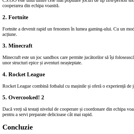
CS:GO este unul dintre cele mai populare jocuri de tip first-person shoote
cooperarea din echipa voastră.
2. Fortnite
Fortnite a devenit rapid un fenomen în lumea gaming-ului. Cu un modul m
acțiune.
3. Minecraft
Minecraft este un joc sandbox care permite jucătorilor să își foloseasc
unor structuri epice și aventuri neașteptate.
4. Rocket League
Rocket League combină fotbalul cu mașinile și oferă o experiență de joc
5. Overcooked! 2
Dacă vreți să testați nivelul de cooperare și coordonare din echipa voas
pentru a servi preparate delicioase cât mai rapid.
Concluzie