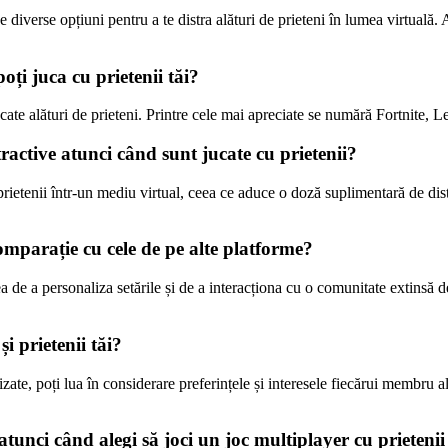
de diverse opțiuni pentru a te distra alături de prieteni în lumea virtuală.
oți juca cu prietenii tăi?
i jucate alături de prieteni. Printre cele mai apreciate se numără Fortni
tractive atunci când sunt jucate cu prietenii?
rietenii într-un mediu virtual, ceea ce aduce o doză suplimentară de dist
omparație cu cele de pe alte platforme?
a de a personaliza setările și de a interacționa cu o comunitate extinsă d
i prietenii tăi?
ate, poți lua în considerare preferințele și interesele fiecărui membru al
tunci când alegi să joci un joc multiplayer cu prietenii