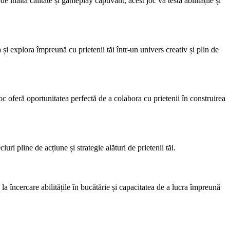
 înaltă calitate și gameplay captivant, acest joc va testa abilitățile și
i explora împreună cu prietenii tăi într-un univers creativ și plin de
c oferă oportunitatea perfectă de a colabora cu prietenii în construirea
 pline de acțiune și strategie alături de prietenii tăi.
a încercare abilitățile în bucătărie și capacitatea de a lucra împreună