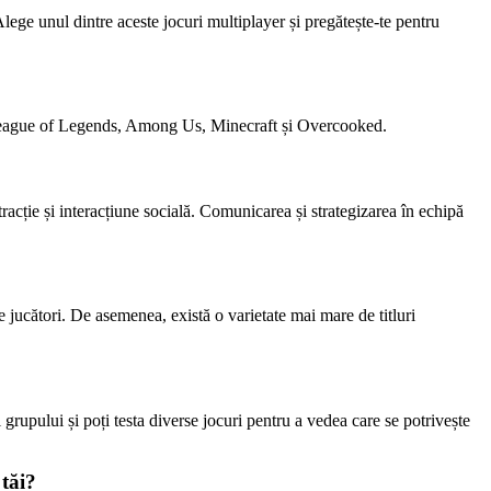
 Alege unul dintre aceste jocuri multiplayer și pregătește-te pentru
te, League of Legends, Among Us, Minecraft și Overcooked.
racție și interacțiune socială. Comunicarea și strategizarea în echipă
e jucători. De asemenea, există o varietate mai mare de titluri
 grupului și poți testa diverse jocuri pentru a vedea care se potrivește
 tăi?