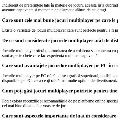
Indiferent de preferințele tale în materie de jocuri, această listă cuprin
aventuri captivante și momente de distracție alături de cei dragi.
Care sunt cele mai bune jocuri multiplayer pe care le p
Există o varietate de jocuri multiplayer care sunt perfecte pentru a f
De ce sunt considerate jocurile multiplayer atât de dis
Jocurile multiplayer oferă oportunitatea de a colabora sau concura cu p
sunt aspecte cheie care fac experiența mult mai captivantă.
Care sunt avantajele jocurilor multiplayer pe PC în c
Jocurile multiplayer pe PC oferă adesea grafică superioară, posibilitate
disponibile pe PC, ceea ce îți oferă mai multe opțiuni de divertisment.
Cum poți găsi jocuri multiplayer potrivite pentru tine ș
Poți explora recenziile și recomandările de pe platforme online specializ
cel mai bine dinamicilor voastre de joc.
Care sunt aspectele importante de luat în considerare a