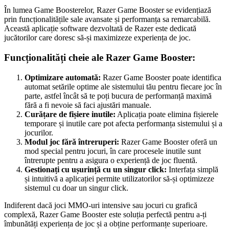
În lumea Game Boosterelor, Razer Game Booster se evidențiază
prin funcționalitățile sale avansate și performanța sa remarcabilă.
Această aplicație software dezvoltată de Razer este dedicată
jucătorilor care doresc să-și maximizeze experiența de joc.
Funcționalități cheie ale Razer Game Booster:
Optimizare automată:
Razer Game Booster poate identifica
automat setările optime ale sistemului tău pentru fiecare joc în
parte, astfel încât să te poți bucura de performanță maximă
fără a fi nevoie să faci ajustări manuale.
Curățare de fișiere inutile:
Aplicația poate elimina fișierele
temporare și inutile care pot afecta performanța sistemului și a
jocurilor.
Modul joc fără întreruperi:
Razer Game Booster oferă un
mod special pentru jocuri, în care procesele inutile sunt
întrerupte pentru a asigura o experiență de joc fluentă.
Gestionați cu ușurință cu un singur click:
Interfața simplă
și intuitivă a aplicației permite utilizatorilor să-și optimizeze
sistemul cu doar un singur click.
Indiferent dacă joci MMO-uri intensive sau jocuri cu grafică
complexă, Razer Game Booster este soluția perfectă pentru a-ți
îmbunătăți experiența de joc și a obține performanțe superioare.