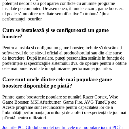
potențial nedorit sau pot apărea conflicte cu anumite programe
instalate pe computer. De asemenea, în unele cazuri, game booster-
ul poate să nu ofere rezultate semnificative în îmbunătățirea
performanței jocurilor.
Cum se instalează și se configurează un game
booster?
Pentru a instala și configura un game booster, trebuie să descărcați
software-ul de pe site-ul oficial al producătorului sau din alte surse
de încredere. După instalare, puteți personaliza setările în funcție de
preferințele și specificațiile sistemului dvs. de operare pentru a obține
cele mai bune rezultate în optimizarea performanței jocurilor.
Care sunt unele dintre cele mai populare game
boostere disponibile pe piață?
Printre game boosterele populare se numără Razer Cortex, Wise
Game Booster, MSI Afterburner, Game Fire, AVG TuneUp etc.
Aceste programe sunt recunoscute pentru capacitatea lor de a
îmbunătăți performanța jocurilor și de a oferi o experiență de joc mai
plăcută pentru utilizatori.
Jocurile PC: Ghidul complet pentru cele mai populare jocuri PC în