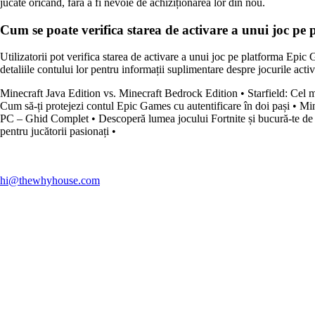
jucate oricând, fără a fi nevoie de achiziționarea lor din nou.
Cum se poate verifica starea de activare a unui joc p
Utilizatorii pot verifica starea de activare a unui joc pe platforma Epic
detaliile contului lor pentru informații suplimentare despre jocurile activ
Minecraft Java Edition vs. Minecraft Bedrock Edition
•
Starfield: Cel 
Cum să-ți protejezi contul Epic Games cu autentificare în doi pași
•
Min
PC – Ghid Complet
•
Descoperă lumea jocului Fortnite și bucură-te de 
pentru jucătorii pasionați
•
hi@thewhyhouse.com