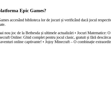
e platforma Epic Games?
 Games accesând biblioteca lor de jocuri și verificând dacă jocul respecti
ate.
mai nou joc de la Bethesda și ultimele actualizări
•
Jocuri Matematice: O
ecraft Online: Ghid complet pentru jocul clasic, gratuit și fără descărca
aventuri online captivante!
•
Jojoy Minecraft – O combinație extraordin