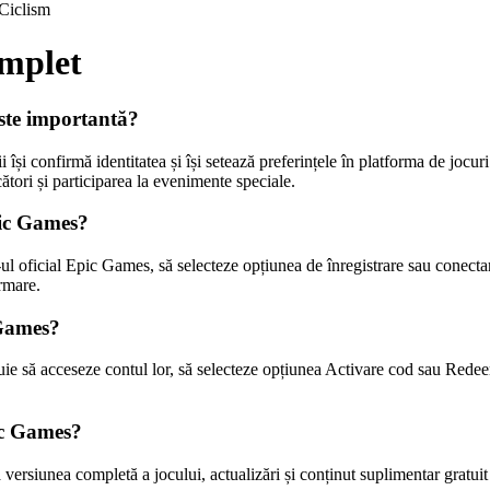
Ciclism
omplet
este importantă?
își confirmă identitatea și își setează preferințele în platforma de jocur
ători și participarea la evenimente speciale.
pic Games?
-ul oficial Epic Games, să selecteze opțiunea de înregistrare sau conectar
irmare.
 Games?
uie să acceseze contul lor, să selecteze opțiunea Activare cod sau Redee
ic Games?
versiunea completă a jocului, actualizări și conținut suplimentar gratuit