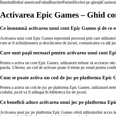
Baseball
fotbal american
Fotbal
Baschet
Pariuri
Hochei pe gheață
Cazinou
Activarea Epic Games – Ghid c
Ce înseamnă activarea unui cont Epic Games și de ce 
Activarea unui cont Epic Games reprezintă procesul prin care utilizatorii 
cum ar fi achiziționarea și descărcarea de jocuri, comunicarea cu alți juc
Care sunt pașii necesari pentru activarea unui cont E
Pentru a activa un cont Epic Games, utilizatorii trebuie să acceseze site
parola. Ulterior, un cod de activare poate fi trimis pe email pentru conf
Cum se poate activa un cod de joc pe platforma Epic
Pentru a activa un cod de joc pe platforma Epic Games, utilizatorii treb
codului, jocul va fi adăugat în biblioteca lor de jocuri.
Ce beneficii aduce activarea unui joc pe platforma Ep
Activarea unui joc pe platforma Epic Games oferă utilizatorilor acces la 