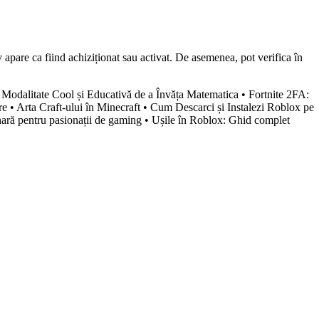
v apare ca fiind achiziționat sau activat. De asemenea, pot verifica în
 Modalitate Cool și Educativă de a Învăța Matematica
•
Fortnite 2FA:
re
•
Arta Craft-ului în Minecraft
•
Cum Descarci și Instalezi Roblox pe
ară pentru pasionații de gaming
•
Ușile în Roblox: Ghid complet