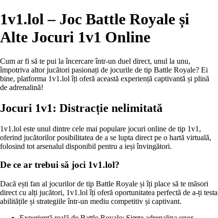
1v1.lol – Joc Battle Royale și
Alte Jocuri 1v1 Online
Cum ar fi să te pui la încercare într-un duel direct, unul la unu,
împotriva altor jucători pasionați de jocurile de tip Battle Royale? Ei
bine, platforma 1v1.lol îți oferă această experiență captivantă și plină
de adrenalină!
Jocuri 1v1: Distracție nelimitată
1v1.lol este unul dintre cele mai populare jocuri online de tip 1v1,
oferind jucătorilor posibilitatea de a se lupta direct pe o hartă virtuală,
folosind tot arsenalul disponibil pentru a ieși învingători.
De ce ar trebui să joci 1v1.lol?
Dacă ești fan al jocurilor de tip Battle Royale și îți place să te măsori
direct cu alți jucători, 1v1.lol îți oferă oportunitatea perfectă de a-ți testa
abilitățile și strategiile într-un mediu competitiv și captivant.
Experiență reală de Battle Royale: Simte adrenalina unor