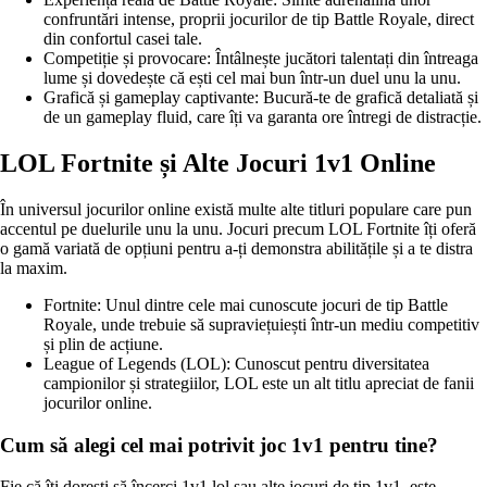
confruntări intense, proprii jocurilor de tip Battle Royale, direct
din confortul casei tale.
Competiție și provocare: Întâlnește jucători talentați din întreaga
lume și dovedește că ești cel mai bun într-un duel unu la unu.
Grafică și gameplay captivante: Bucură-te de grafică detaliată și
de un gameplay fluid, care îți va garanta ore întregi de distracție.
LOL Fortnite și Alte Jocuri 1v1 Online
În universul jocurilor online există multe alte titluri populare care pun
accentul pe duelurile unu la unu. Jocuri precum LOL Fortnite îți oferă
o gamă variată de opțiuni pentru a-ți demonstra abilitățile și a te distra
la maxim.
Fortnite: Unul dintre cele mai cunoscute jocuri de tip Battle
Royale, unde trebuie să supraviețuiești într-un mediu competitiv
și plin de acțiune.
League of Legends (LOL): Cunoscut pentru diversitatea
campionilor și strategiilor, LOL este un alt titlu apreciat de fanii
jocurilor online.
Cum să alegi cel mai potrivit joc 1v1 pentru tine?
Fie că îți dorești să încerci 1v1.lol sau alte jocuri de tip 1v1, este